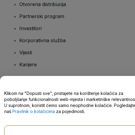
Otvorena distribucija
Partnerski program
Investitori
Korporativna služba
Vijesti
Karijere
Imate pitanja?
Klikom na "Dopusti sve", pristajete na korištenje kolačića za
poboljšanje funkcionalnosti web-mjesta i marketinške relevantnost
Centar za pomoć/kontaktirajte nas
U suprotnom, koristit ćemo samo neophodne kolačiće. Pogledajt
naš
Pravilnik o kolačićima
za pojedinosti.