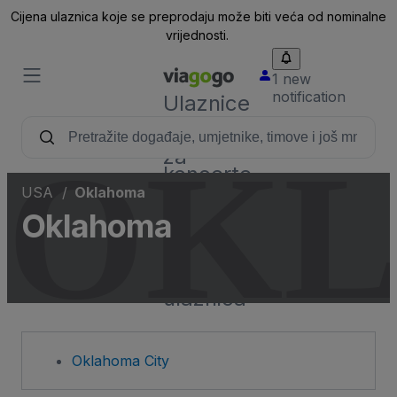
Cijena ulaznica koje se preprodaju može biti veća od nominalne
vrijednosti.
1 new
notification
Ulaznice
-
ulaznice
OK
za
koncerte,
sport i
USA
Oklahoma
kazalište
Oklahoma
|
Viagogo
-
tržište
ulaznica
Oklahoma City