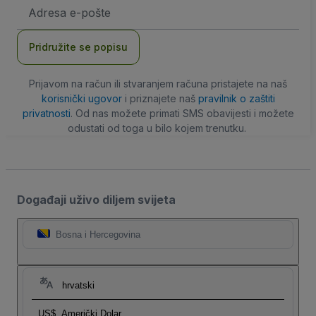
E-
mail
adresa
Pridružite se popisu
Prijavom na račun ili stvaranjem računa pristajete na naš
korisnički ugovor
i priznajete naš
pravilnik o zaštiti
privatnosti
. Od nas možete primati SMS obavijesti i možete
odustati od toga u bilo kojem trenutku.
Događaji uživo diljem svijeta
Bosna i Hercegovina
hrvatski
US$
Američki Dolar