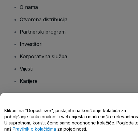
O nama
Otvorena distribucija
Partnerski program
Investitori
Korporativna služba
Vijesti
Karijere
Imate pitanja?
Klikom na "Dopusti sve", pristajete na korištenje kolačića za
poboljšanje funkcionalnosti web-mjesta i marketinške relevantnost
Centar za pomoć/kontaktirajte nas
U suprotnom, koristit ćemo samo neophodne kolačiće. Pogledajt
naš
Pravilnik o kolačićima
za pojedinosti.