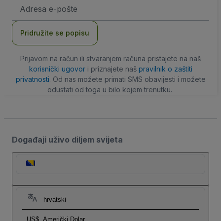
E-
mail
adresa
Pridružite se popisu
Prijavom na račun ili stvaranjem računa pristajete na naš
korisnički ugovor
i priznajete naš
pravilnik o zaštiti
privatnosti
. Od nas možete primati SMS obavijesti i možete
odustati od toga u bilo kojem trenutku.
Događaji uživo diljem svijeta
hrvatski
US$
Američki Dolar