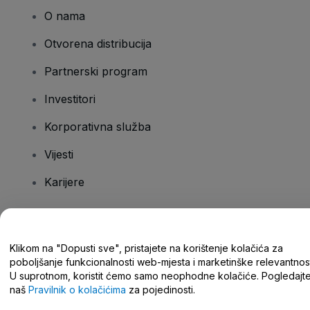
O nama
Otvorena distribucija
Partnerski program
Investitori
Korporativna služba
Vijesti
Karijere
Imate pitanja?
Klikom na "Dopusti sve", pristajete na korištenje kolačića za
poboljšanje funkcionalnosti web-mjesta i marketinške relevantnost
Centar za pomoć/kontaktirajte nas
U suprotnom, koristit ćemo samo neophodne kolačiće. Pogledajt
naš
Pravilnik o kolačićima
za pojedinosti.