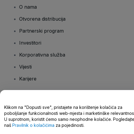
O nama
Otvorena distribucija
Partnerski program
Investitori
Korporativna služba
Vijesti
Karijere
Imate pitanja?
Klikom na "Dopusti sve", pristajete na korištenje kolačića za
poboljšanje funkcionalnosti web-mjesta i marketinške relevantnost
Centar za pomoć/kontaktirajte nas
U suprotnom, koristit ćemo samo neophodne kolačiće. Pogledajt
naš
Pravilnik o kolačićima
za pojedinosti.