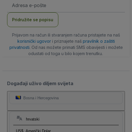
E-
mail
adresa
Pridružite se popisu
Prijavom na račun ili stvaranjem računa pristajete na naš
korisnički ugovor
i priznajete naš
pravilnik o zaštiti
privatnosti
. Od nas možete primati SMS obavijesti i možete
odustati od toga u bilo kojem trenutku.
Događaji uživo diljem svijeta
Bosna i Hercegovina
hrvatski
US$
Američki Dolar