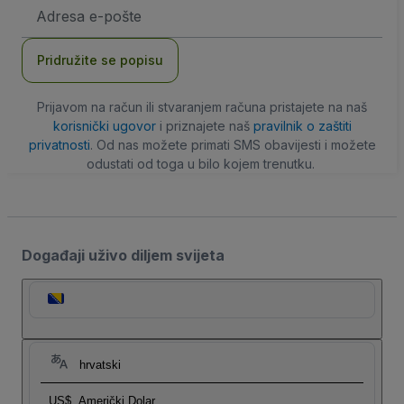
E-
mail
adresa
Pridružite se popisu
Prijavom na račun ili stvaranjem računa pristajete na naš
korisnički ugovor
i priznajete naš
pravilnik o zaštiti
privatnosti
. Od nas možete primati SMS obavijesti i možete
odustati od toga u bilo kojem trenutku.
Događaji uživo diljem svijeta
hrvatski
US$
Američki Dolar