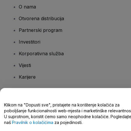
O nama
Otvorena distribucija
Partnerski program
Investitori
Korporativna služba
Vijesti
Karijere
Imate pitanja?
Klikom na "Dopusti sve", pristajete na korištenje kolačića za
poboljšanje funkcionalnosti web-mjesta i marketinške relevantnost
Centar za pomoć/kontaktirajte nas
U suprotnom, koristit ćemo samo neophodne kolačiće. Pogledajt
naš
Pravilnik o kolačićima
za pojedinosti.