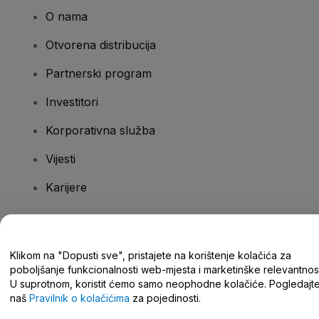
O nama
Otvorena distribucija
Partnerski program
Investitori
Korporativna služba
Vijesti
Karijere
Imate pitanja?
Klikom na "Dopusti sve", pristajete na korištenje kolačića za
poboljšanje funkcionalnosti web-mjesta i marketinške relevantnost
Centar za pomoć/kontaktirajte nas
U suprotnom, koristit ćemo samo neophodne kolačiće. Pogledajt
naš
Pravilnik o kolačićima
za pojedinosti.