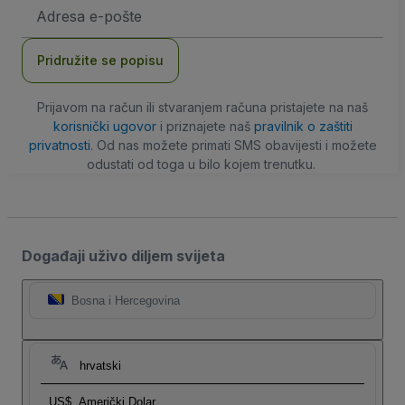
E-
mail
adresa
Pridružite se popisu
Prijavom na račun ili stvaranjem računa pristajete na naš
korisnički ugovor
i priznajete naš
pravilnik o zaštiti
privatnosti
. Od nas možete primati SMS obavijesti i možete
odustati od toga u bilo kojem trenutku.
Događaji uživo diljem svijeta
Bosna i Hercegovina
hrvatski
US$
Američki Dolar