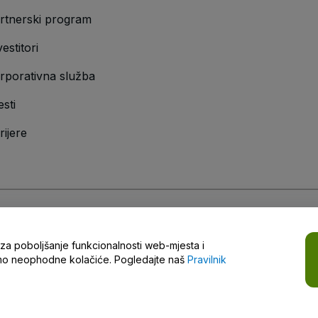
rtnerski program
vestitori
rporativna služba
esti
rijere
vilnik o zaštiti privatnosti
,
Pravilnik o kolačićima
i
Pravilnik o zaštiti privatno
a za poboljšanje funkcionalnosti web-mjesta i
i
samo neophodne kolačiće. Pogledajte naš
Pravilnik