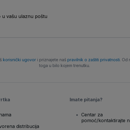
o u vašu ulaznu poštu
aš
korisnički ugovor
i priznajete naš
pravilnik o zaštiti privatnosti
. Od 
toga u bilo kojem trenutku.
vrtka
Imate pitanja?
nama
Centar za
pomoć/kontaktirajte n
vorena distribucija