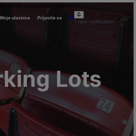
će ili manje od nominalne vrijednosti.
Moje ulaznice
Prijavite se
1 new notification
rking Lots