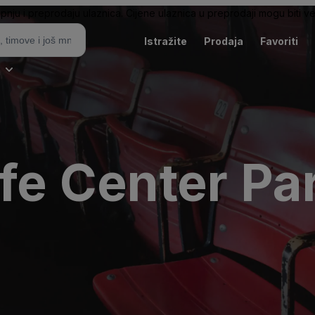
pnju i preprodaju ulaznica. Cijene ulaznica u preprodaji mogu biti ve
Istražite
Prodaja
Favoriti
i
ife Center Pa