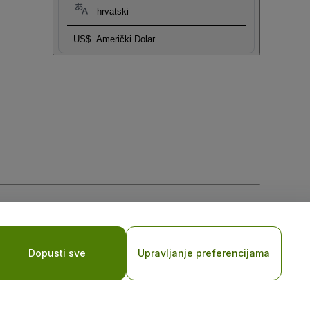
hrvatski
US$
Američki Dolar
sti za mobilne uređaje
Dopusti sve
Upravljanje preferencijama