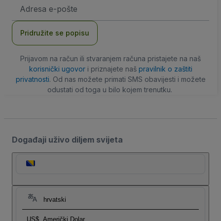
E-
mail
adresa
Pridružite se popisu
Prijavom na račun ili stvaranjem računa pristajete na naš
korisnički ugovor
i priznajete naš
pravilnik o zaštiti
privatnosti
. Od nas možete primati SMS obavijesti i možete
odustati od toga u bilo kojem trenutku.
Događaji uživo diljem svijeta
hrvatski
US$
Američki Dolar