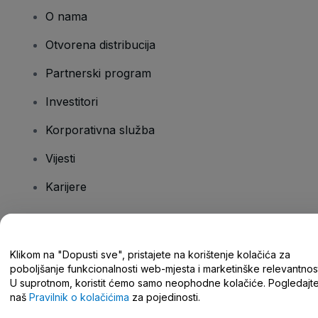
O nama
Otvorena distribucija
Partnerski program
Investitori
Korporativna služba
Vijesti
Karijere
Imate pitanja?
Klikom na "Dopusti sve", pristajete na korištenje kolačića za
poboljšanje funkcionalnosti web-mjesta i marketinške relevantnost
Centar za pomoć/kontaktirajte nas
U suprotnom, koristit ćemo samo neophodne kolačiće. Pogledajt
naš
Pravilnik o kolačićima
za pojedinosti.