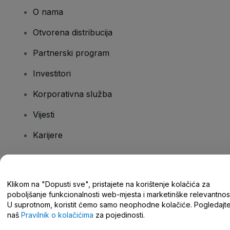
O nama
Otvorena distribucija
Partnerski program
Investitori
Korporativna služba
Vijesti
Karijere
Imate pitanja?
Klikom na "Dopusti sve", pristajete na korištenje kolačića za
poboljšanje funkcionalnosti web-mjesta i marketinške relevantnost
Centar za pomoć/kontaktirajte nas
U suprotnom, koristit ćemo samo neophodne kolačiće. Pogledajt
naš
Pravilnik o kolačićima
za pojedinosti.