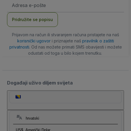
E-
mail
adresa
Pridružite se popisu
Prijavom na račun ili stvaranjem računa pristajete na naš
korisnički ugovor
i priznajete naš
pravilnik o zaštiti
privatnosti
. Od nas možete primati SMS obavijesti i možete
odustati od toga u bilo kojem trenutku.
Događaji uživo diljem svijeta
hrvatski
US$
Američki Dolar