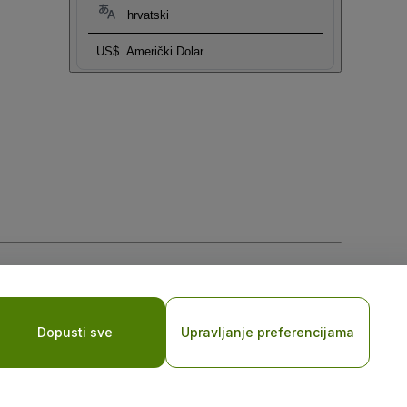
hrvatski
US$
Američki Dolar
sti za mobilne uređaje
Dopusti sve
Upravljanje preferencijama