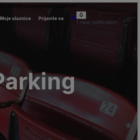
će ili manje od nominalne vrijednosti.
Moje ulaznice
Prijavite se
1 new notification
Parking