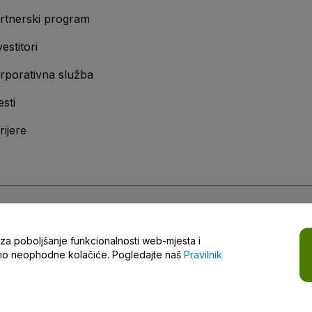
rtnerski program
vestitori
rporativna služba
esti
rijere
vilnik o zaštiti privatnosti
,
Pravilnik o kolačićima
i
Pravilnik o zaštiti privatno
a za poboljšanje funkcionalnosti web-mjesta i
i
samo neophodne kolačiće. Pogledajte naš
Pravilnik