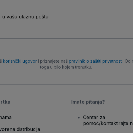
o u vašu ulaznu poštu
aš
korisnički ugovor
i priznajete naš
pravilnik o zaštiti privatnosti
. Od 
toga u bilo kojem trenutku.
vrtka
Imate pitanja?
nama
Centar za
pomoć/kontaktirajte n
vorena distribucija