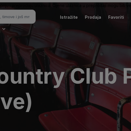
pnju i preprodaju ulaznica. Cijene ulaznica u preprodaji mogu biti ve
Istražite
Prodaja
Favoriti
i
untry Club 
ive)