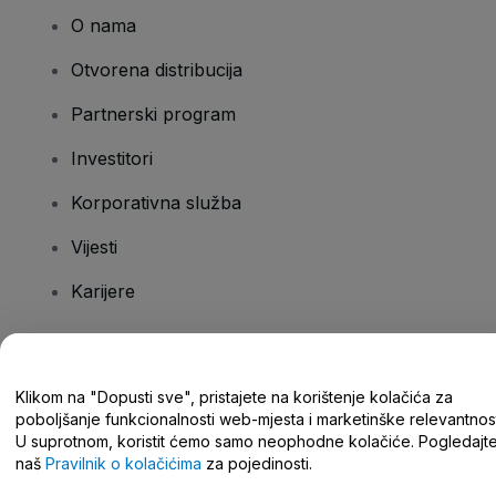
O nama
Otvorena distribucija
Partnerski program
Investitori
Korporativna služba
Vijesti
Karijere
Imate pitanja?
Klikom na "Dopusti sve", pristajete na korištenje kolačića za
poboljšanje funkcionalnosti web-mjesta i marketinške relevantnost
Centar za pomoć/kontaktirajte nas
U suprotnom, koristit ćemo samo neophodne kolačiće. Pogledajt
naš
Pravilnik o kolačićima
za pojedinosti.