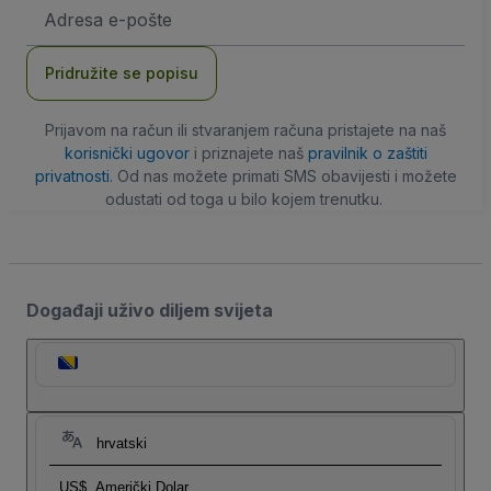
E-
mail
adresa
Pridružite se popisu
Prijavom na račun ili stvaranjem računa pristajete na naš
korisnički ugovor
i priznajete naš
pravilnik o zaštiti
privatnosti
. Od nas možete primati SMS obavijesti i možete
odustati od toga u bilo kojem trenutku.
Događaji uživo diljem svijeta
hrvatski
US$
Američki Dolar