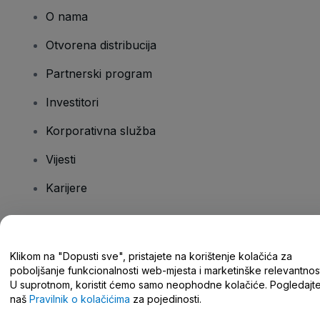
O nama
Otvorena distribucija
Partnerski program
Investitori
Korporativna služba
Vijesti
Karijere
Imate pitanja?
Klikom na "Dopusti sve", pristajete na korištenje kolačića za
poboljšanje funkcionalnosti web-mjesta i marketinške relevantnost
Centar za pomoć/kontaktirajte nas
U suprotnom, koristit ćemo samo neophodne kolačiće. Pogledajt
naš
Pravilnik o kolačićima
za pojedinosti.