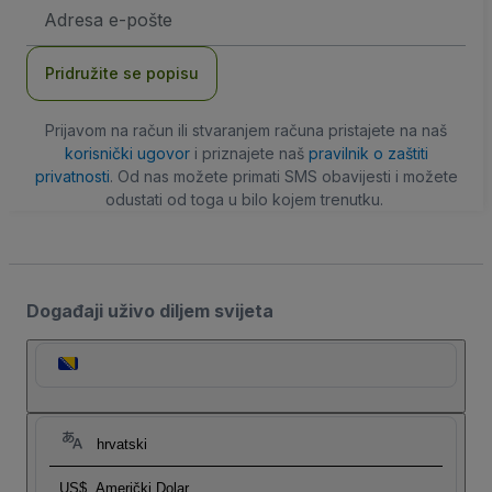
E-
mail
adresa
Pridružite se popisu
Prijavom na račun ili stvaranjem računa pristajete na naš
korisnički ugovor
i priznajete naš
pravilnik o zaštiti
privatnosti
. Od nas možete primati SMS obavijesti i možete
odustati od toga u bilo kojem trenutku.
Događaji uživo diljem svijeta
hrvatski
US$
Američki Dolar