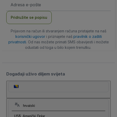
E-
mail
adresa
Pridružite se popisu
Prijavom na račun ili stvaranjem računa pristajete na naš
korisnički ugovor
i priznajete naš
pravilnik o zaštiti
privatnosti
. Od nas možete primati SMS obavijesti i možete
odustati od toga u bilo kojem trenutku.
Događaji uživo diljem svijeta
hrvatski
US$
Američki Dolar