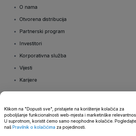
O nama
Otvorena distribucija
Partnerski program
Investitori
Korporativna služba
Vijesti
Karijere
Imate pitanja?
Klikom na "Dopusti sve", pristajete na korištenje kolačića za
poboljšanje funkcionalnosti web-mjesta i marketinške relevantnost
Centar za pomoć/kontaktirajte nas
U suprotnom, koristit ćemo samo neophodne kolačiće. Pogledajt
naš
Pravilnik o kolačićima
za pojedinosti.