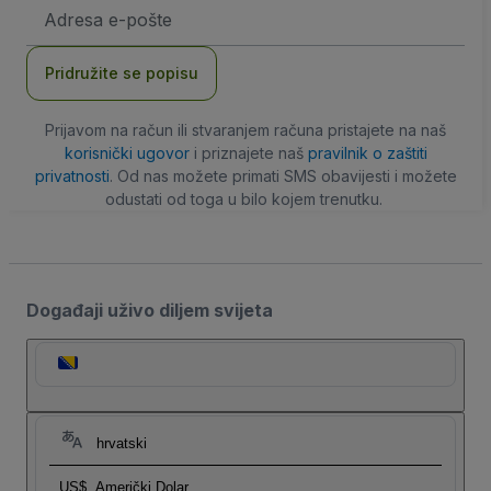
E-
mail
adresa
Pridružite se popisu
Prijavom na račun ili stvaranjem računa pristajete na naš
korisnički ugovor
i priznajete naš
pravilnik o zaštiti
privatnosti
. Od nas možete primati SMS obavijesti i možete
odustati od toga u bilo kojem trenutku.
Događaji uživo diljem svijeta
hrvatski
US$
Američki Dolar