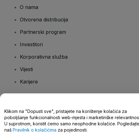
O nama
Otvorena distribucija
Partnerski program
Investitori
Korporativna služba
Vijesti
Karijere
Imate pitanja?
Klikom na "Dopusti sve", pristajete na korištenje kolačića za
poboljšanje funkcionalnosti web-mjesta i marketinške relevantnost
Centar za pomoć/kontaktirajte nas
U suprotnom, koristit ćemo samo neophodne kolačiće. Pogledajt
naš
Pravilnik o kolačićima
za pojedinosti.