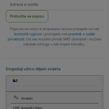
E-
mail
adresa
Pridružite se popisu
Prijavom na račun ili stvaranjem računa pristajete na naš
korisnički ugovor
i priznajete naš
pravilnik o zaštiti
privatnosti
. Od nas možete primati SMS obavijesti i možete
odustati od toga u bilo kojem trenutku.
Događaji uživo diljem svijeta
hrvatski
US$
Američki Dolar