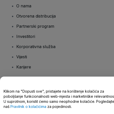
O nama
Otvorena distribucija
Partnerski program
Investitori
Korporativna služba
Vijesti
Karijere
Imate pitanja?
Klikom na "Dopusti sve", pristajete na korištenje kolačića za
poboljšanje funkcionalnosti web-mjesta i marketinške relevantnost
Centar za pomoć/kontaktirajte nas
U suprotnom, koristit ćemo samo neophodne kolačiće. Pogledajt
naš
Pravilnik o kolačićima
za pojedinosti.