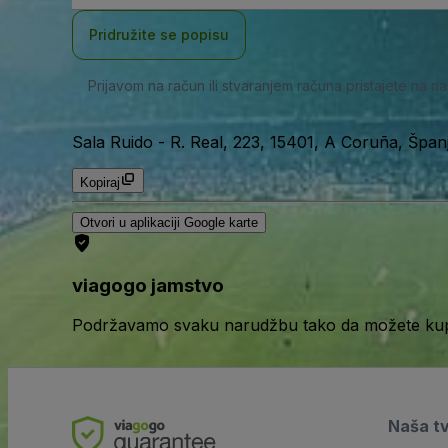
adresa
Pridružite se popisu
Prijavom na račun ili stvaranjem računa pristajete na n
Sala Ruido
-
R. Real, 223, 15401, A Coruña, Špan
Kopiraj
Otvori u aplikaciji Google karte
viagogo jamstvo
Podržavamo svaku narudžbu tako da možete kupov
Naša t