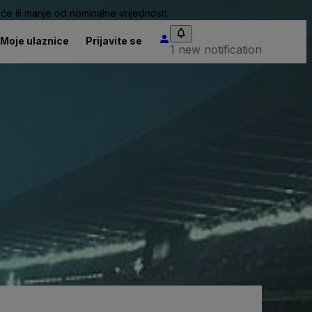
će ili manje od nominalne vrijednosti.
Moje ulaznice
Prijavite se
1 new notification