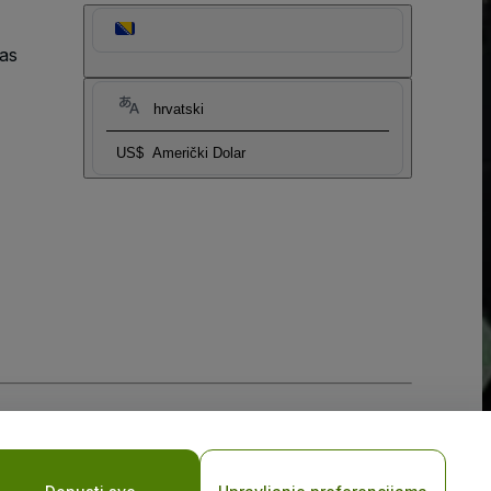
as
hrvatski
US$
Američki Dolar
sti za mobilne uređaje