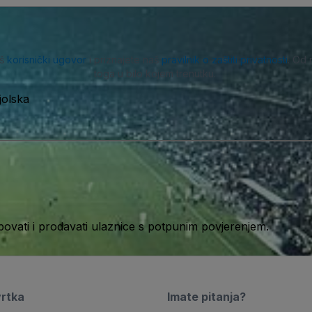
aš
korisnički ugovor
i priznajete naš
pravilnik o zaštiti privatnosti
. Od 
toga u bilo kojem trenutku.
jolska
ati i prodavati ulaznice s potpunim povjerenjem.
vrtka
Imate pitanja?