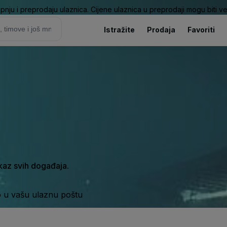
pnju i preprodaju ulaznica. Cijene ulaznica u preprodaji mogu biti ve
Istražite
Prodaja
Favoriti
ikaz svih događaja.
o u vašu ulaznu poštu