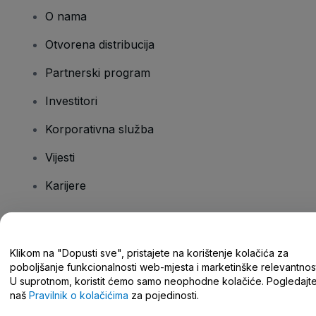
O nama
Otvorena distribucija
Partnerski program
Investitori
Korporativna služba
Vijesti
Karijere
Imate pitanja?
Klikom na "Dopusti sve", pristajete na korištenje kolačića za
poboljšanje funkcionalnosti web-mjesta i marketinške relevantnost
Centar za pomoć/kontaktirajte nas
U suprotnom, koristit ćemo samo neophodne kolačiće. Pogledajt
naš
Pravilnik o kolačićima
za pojedinosti.