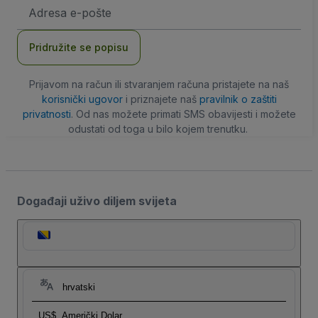
E-
mail
adresa
Pridružite se popisu
Prijavom na račun ili stvaranjem računa pristajete na naš
korisnički ugovor
i priznajete naš
pravilnik o zaštiti
privatnosti
. Od nas možete primati SMS obavijesti i možete
odustati od toga u bilo kojem trenutku.
Događaji uživo diljem svijeta
hrvatski
US$
Američki Dolar