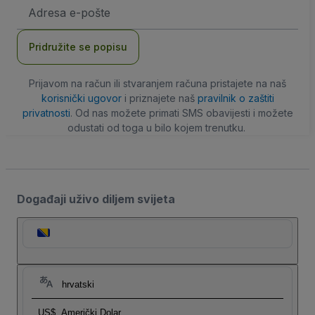
E-
mail
adresa
Pridružite se popisu
Prijavom na račun ili stvaranjem računa pristajete na naš
korisnički ugovor
i priznajete naš
pravilnik o zaštiti
privatnosti
. Od nas možete primati SMS obavijesti i možete
odustati od toga u bilo kojem trenutku.
Događaji uživo diljem svijeta
hrvatski
US$
Američki Dolar