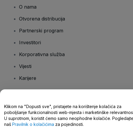
O nama
Otvorena distribucija
Partnerski program
Investitori
Korporativna služba
Vijesti
Karijere
Imate pitanja?
Klikom na "Dopusti sve", pristajete na korištenje kolačića za
poboljšanje funkcionalnosti web-mjesta i marketinške relevantnost
Centar za pomoć/kontaktirajte nas
U suprotnom, koristit ćemo samo neophodne kolačiće. Pogledajt
naš
Pravilnik o kolačićima
za pojedinosti.