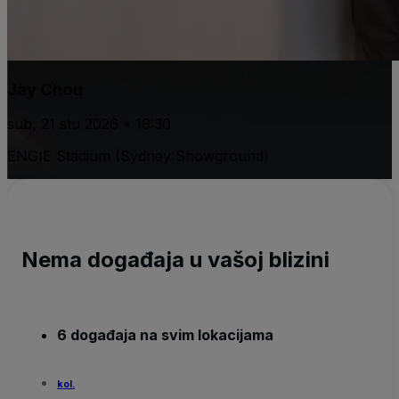
Jay Chou
sub, 21 stu 2026 • 19:30
ENGIE Stadium (Sydney Showground)
Nema događaja u vašoj blizini
6 događaja na svim lokacijama
kol.