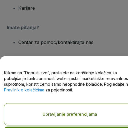
Karijere
Imate pitanja?
Centar za pomoć/kontaktirajte nas
Klikom na "Dopusti sve", pristajete na korištenje kolačića za
Autorska prava © viagogo GmbH 2026
Pojedinosti o tvrtki
poboljšanje funkcionalnosti web-mjesta i marketinške relevantnost
Korištenjem ovog web-mjesta prihvaćate
Odredbe i uvjete
,
suprotnom, koristit ćemo samo neophodne kolačiće. Pogledajte 
Pravilnik o zaštiti privatnosti
,
Pravilnik o kolačićima
i
Pravilnik o
zaštiti privatnosti za mobilne uređaje
Pravilnik o kolačićima
za pojedinosti.
Nemojte dijeliti moje osobne podatke/Vaše postavke privatnosti
Upravljanje preferencijama