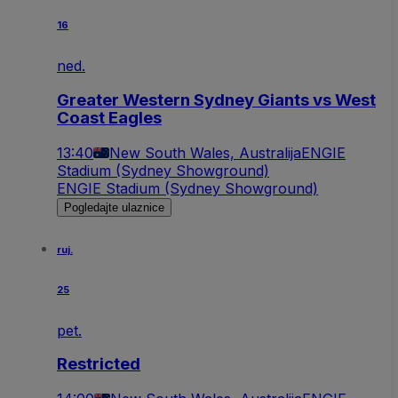
16
ned.
Greater Western Sydney Giants vs West
Coast Eagles
13:40
New South Wales, Australija
ENGIE
Stadium (Sydney Showground)
ENGIE Stadium (Sydney Showground)
Pogledajte ulaznice
ruj.
25
pet.
Restricted