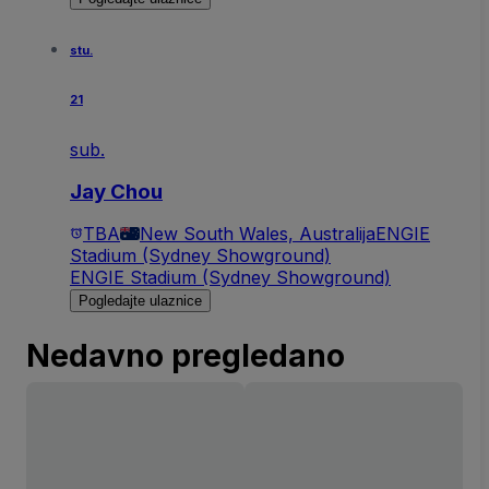
stu.
21
sub.
Jay Chou
TBA
New South Wales, Australija
ENGIE
Stadium (Sydney Showground)
ENGIE Stadium (Sydney Showground)
Pogledajte ulaznice
Nedavno pregledano