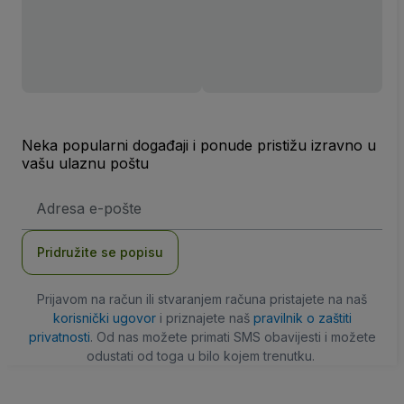
Neka popularni događaji i ponude pristižu izravno u
vašu ulaznu poštu
E-
mail
adresa
Pridružite se popisu
Prijavom na račun ili stvaranjem računa pristajete na naš
korisnički ugovor
i priznajete naš
pravilnik o zaštiti
privatnosti
. Od nas možete primati SMS obavijesti i možete
odustati od toga u bilo kojem trenutku.