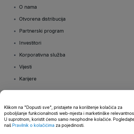
O nama
Otvorena distribucija
Partnerski program
Investitori
Korporativna služba
Vijesti
Karijere
Imate pitanja?
Klikom na "Dopusti sve", pristajete na korištenje kolačića za
poboljšanje funkcionalnosti web-mjesta i marketinške relevantnost
Centar za pomoć/kontaktirajte nas
U suprotnom, koristit ćemo samo neophodne kolačiće. Pogledajt
naš
Pravilnik o kolačićima
za pojedinosti.