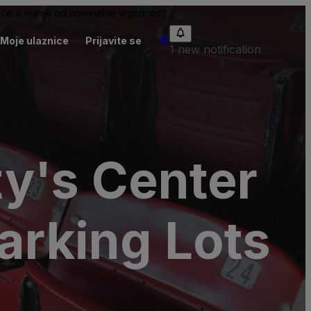
će ili manje od nominalne vrijednosti.
Moje ulaznice
Prijavite se
1 new notification
y's Center
arking Lots