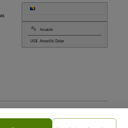
as
hrvatski
US$
Američki Dolar
sti za mobilne uređaje