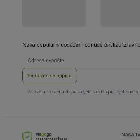
Neka popularni događaji i ponude pristižu izravn
E-
mail
adresa
Pridružite se popisu
Prijavom na račun ili stvaranjem računa pristajete na n
Naša t