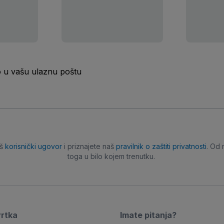
o u vašu ulaznu poštu
aš
korisnički ugovor
i priznajete naš
pravilnik o zaštiti privatnosti
. Od 
toga u bilo kojem trenutku.
vrtka
Imate pitanja?