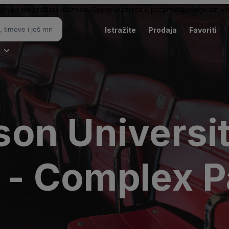
pnju i preprodaju ulaznica. Cijene ulaznica u preprodaji mogu biti ve
Istražite
Prodaja
Favoriti
i
on Universit
s - Complex P