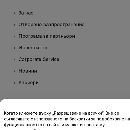
За нас
Отворено разпространение
Програма за партньори
Инвеститор
Corporate Service
Новини
Кариери
Имате въпроси?
Когато кликнете върху „Разрешаване на всички“, Вие се
Помощен център / Свържете се с нас
съгласявате с използването на бисквитки за подобряване на
функционалността на сайта и маркетинговата му