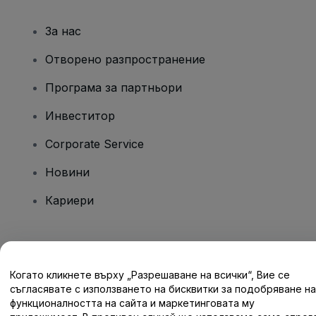
За нас
Отворено разпространение
Програма за партньори
Инвеститор
Corporate Service
Новини
Кариери
Имате въпроси?
Когато кликнете върху „Разрешаване на всички“, Вие се
Помощен център / Свържете се с нас
съгласявате с използването на бисквитки за подобряване на
функционалността на сайта и маркетинговата му