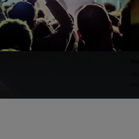
Ne
нд,
clu