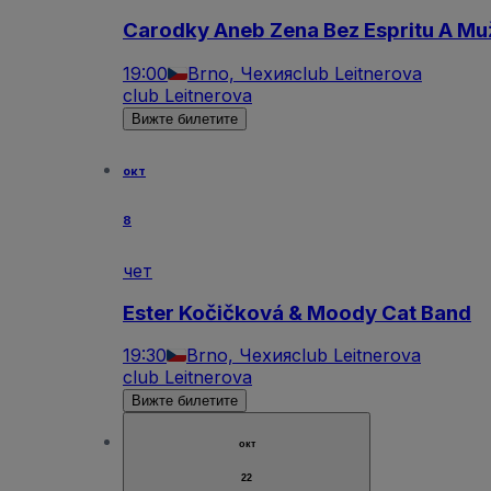
Carodky Aneb Zena Bez Espritu A Muž
19:00
Brno, Чехия
club Leitnerova
club Leitnerova
Вижте билетите
окт
8
чет
Ester Kočičková & Moody Cat Band
19:30
Brno, Чехия
club Leitnerova
club Leitnerova
Вижте билетите
окт
22