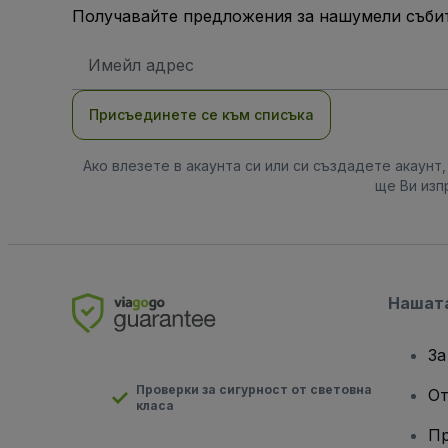
Получавайте предложения за нашумели събит
Имейл
адрес
Присъединете се към списъка
Ако влезете в акаунта си или си създадете акаунт
ще Ви изп
Нашат
За
Проверки за сигурност от световна
От
класа
Пр