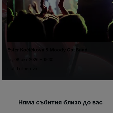
Ester Kočičková & Moody Cat Band
чт, 08 окт 2026 • 19:30
club Leitnerova
Няма събития близо до вас