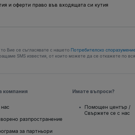
ия и оферти право във входящата си кутия
, то Вие се съгласявате с нашето
Потребителско споразумени
ращаме SMS известия, от които можете да се откажете по вся
а компания
Имате въпроси?
 нас
Помощен център /
Свържете се с нас
ворено разпространение
ограма за партньори