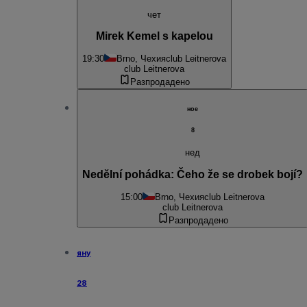
чет
Mirek Kemel s kapelou
19:30
Brno, Чехия
club Leitnerova
club Leitnerova
Разпродадено
ное
8
нед
Nedělní pohádka: Čeho že se drobek bojí?
15:00
Brno, Чехия
club Leitnerova
club Leitnerova
Разпродадено
яну
28