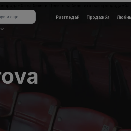
 препродажба на билети. Цените на билетите при препродажба 
Разгледай
Продажба
Люби
rova