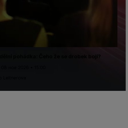
dělní pohádka: Čeho že se drobek bojí?
 08 ное 2026 • 15:00
b Leitnerova