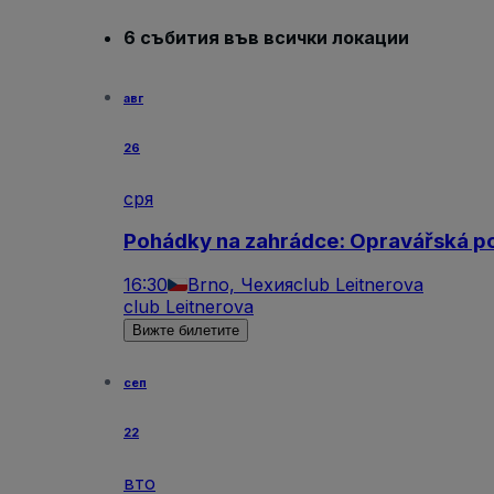
6 събития във всички локации
авг
26
сря
Pohádky na zahrádce: Opravářská p
16:30
Brno, Чехия
club Leitnerova
club Leitnerova
Вижте билетите
сеп
22
вто