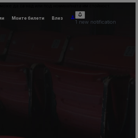
може да са над или под номиналната им стойност.
ми
Моите билети
Влез
1 new notification