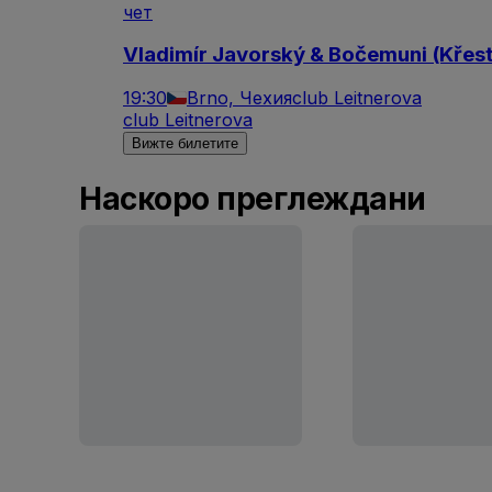
чет
Vladimír Javorský & Bočemuni (Křest
19:30
Brno, Чехия
club Leitnerova
club Leitnerova
Вижте билетите
Наскоро преглеждани