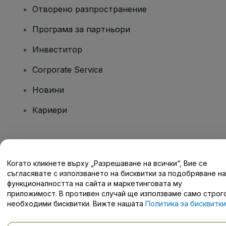
Отворено разпространение
Програма за партньори
Инвеститор
Corporate Service
Новини
Кариери
Имате въпроси?
Когато кликнете върху „Разрешаване на всички“, Вие се
Помощен център / Свържете се с нас
съгласявате с използването на бисквитки за подобряване на
функционалността на сайта и маркетинговата му
приложимост. В противен случай ще използваме само строг
необходими бисквитки. Вижте нашата
Политика за бисквитки
за подробности.