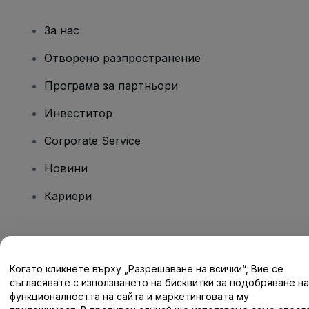
За нас
Отворено разпространение
Програма за партньори
Инвеститор
Corporate Service
Новини
Кариери
Имате въпроси?
Когато кликнете върху „Разрешаване на всички“, Вие се
Помощен център / Свържете се с нас
съгласявате с използването на бисквитки за подобряване на
функционалността на сайта и маркетинговата му