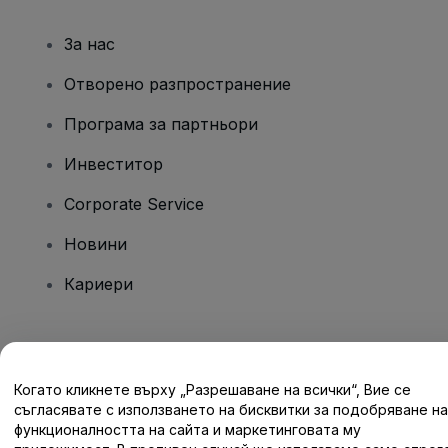
За нас
Отворено разпространение
Програма за партньори
Инвеститор
Corporate Service
Новини
Кариери
Имате въпроси?
Когато кликнете върху „Разрешаване на всички“, Вие се
Помощен център / Свържете се с нас
съгласявате с използването на бисквитки за подобряване на
функционалността на сайта и маркетинговата му