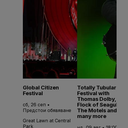
Global Citizen
Totally Tubular
Festival
Festival with
Thomas Dolby, A
Flock of Seagulls,
сб, 26 сеп •
The Motels and
Предстои обявяване
many more
Great Lawn at Central
Park
нд, 09 авг • 18:00