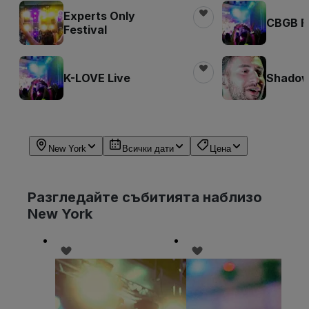
Experts Only
CBGB Fe
Festival
K-LOVE Live
Shadow 
New York
Всички дати
Цена
Разгледайте събитията наблизо
New York