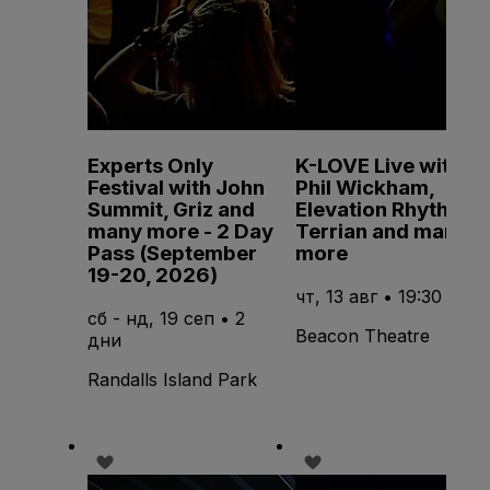
Experts Only
K-LOVE Live with
Festival with John
Phil Wickham,
Summit, Griz and
Elevation Rhythm,
many more - 2 Day
Terrian and many
Pass (September
more
19-20, 2026)
чт, 13 авг • 19:30
сб - нд, 19 сеп • 2
Beacon Theatre
дни
Randalls Island Park