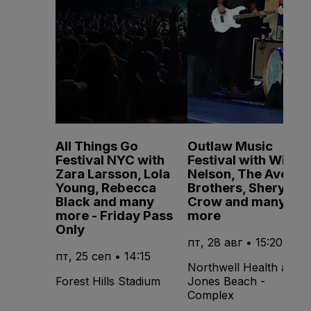
All Things Go
Outlaw Music
Festival NYC with
Festival with Willie
Zara Larsson, Lola
Nelson, The Avett
Young, Rebecca
Brothers, Sheryl
Black and many
Crow and many
more - Friday Pass
more
Only
пт, 28 авг • 15:20
пт, 25 сеп • 14:15
Northwell Health at
Forest Hills Stadium
Jones Beach -
Complex