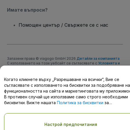
Имате въпроси?
Помощен център / Свържете се с нас
Запазени права © viagogo GmbH 2026
Детайли за компанията
С използването на този уебсайт се съгласявате с
Условията и
правилата
и
Политиката за поверителност
и
Политиката за
бисквитките
и
Мобилната политика за поверителност
Не споделяйте моята лична информация/Вашите опции за
Когато кликнете върху „Разрешаване на всички“, Вие се
поверителност
съгласявате с използването на бисквитки за подобряване на
функционалността на сайта и маркетинговата му приложимо
В противен случай ще използваме само строго необходими
бисквитки. Вижте нашата
Политика за бисквитки
за
подробности.
Настрой предпочитания