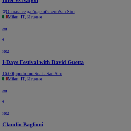
Inter vs Napoli
Очаква се да бъде обявено
San Siro
Milan, IT, Италия
сеп
6
нед
I-Days Festival with David Guetta
16:00
Ippodromo Snai - San Siro
Milan, IT, Италия
сеп
6
нед
Claudio Baglioni