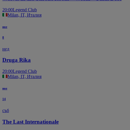
20:00
Legend Club
Milan, IT, Италия
ное
8
нед
Druga Rika
20:00
Legend Club
Milan, IT, Италия
ное
14
съб
The Last Internationale