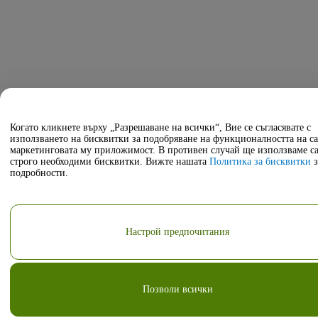
Когато кликнете върху „Разрешаване на всички“, Вие се съгласявате с
използването на бисквитки за подобряване на функционалността на са
маркетинговата му приложимост. В противен случай ще използваме с
строго необходими бисквитки. Вижте нашата
Политика за бисквитки
з
подробности.
Настрой предпочитания
Позволи всички