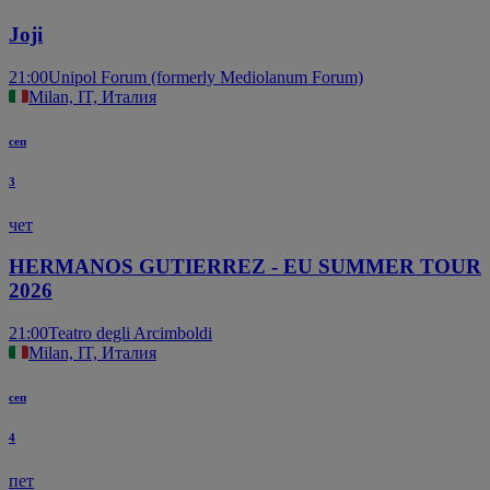
Joji
21:00
Unipol Forum (formerly Mediolanum Forum)
Milan, IT, Италия
сеп
3
чет
HERMANOS GUTIERREZ - EU SUMMER TOUR
2026
21:00
Teatro degli Arcimboldi
Milan, IT, Италия
сеп
4
пет