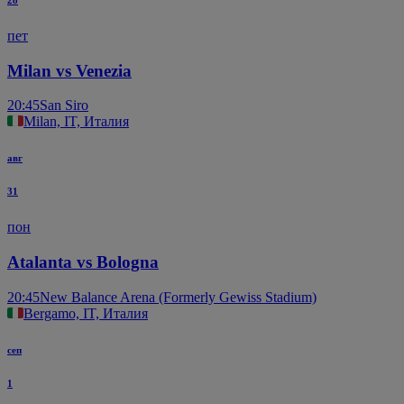
28
пет
Milan vs Venezia
20:45
San Siro
Milan, IT, Италия
авг
31
пон
Atalanta vs Bologna
20:45
New Balance Arena (Formerly Gewiss Stadium)
Bergamo, IT, Италия
сеп
1