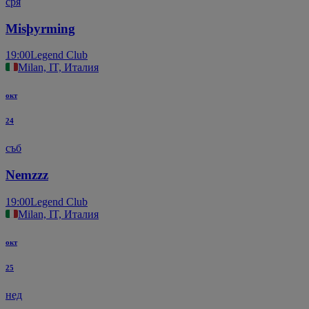
сря
Misþyrming
19:00
Legend Club
Milan, IT, Италия
окт
24
съб
Nemzzz
19:00
Legend Club
Milan, IT, Италия
окт
25
нед