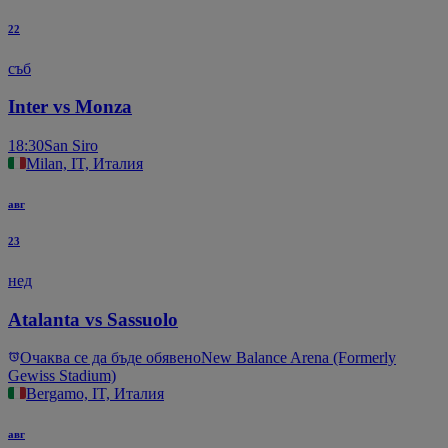
22
съб
Inter vs Monza
18:30
San Siro
Milan, IT, Италия
авг
23
нед
Atalanta vs Sassuolo
Очаква се да бъде обявено
New Balance Arena (Formerly
Gewiss Stadium)
Bergamo, IT, Италия
авг