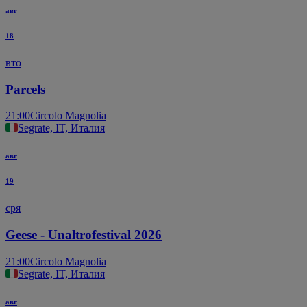
авг
18
вто
Parcels
21:00
Circolo Magnolia
Segrate, IT, Италия
авг
19
сря
Geese - Unaltrofestival 2026
21:00
Circolo Magnolia
Segrate, IT, Италия
авг