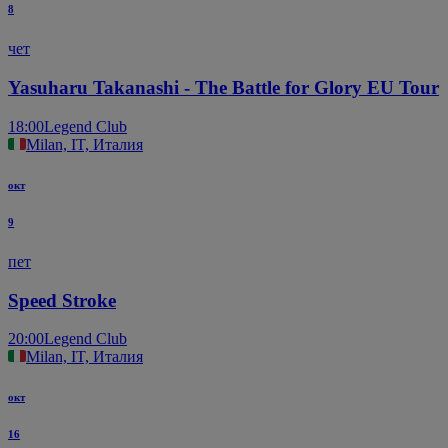
8
чет
Yasuharu Takanashi - The Battle for Glory EU Tour
18:00
Legend Club
Milan, IT, Италия
окт
9
пет
Speed Stroke
20:00
Legend Club
Milan, IT, Италия
окт
16