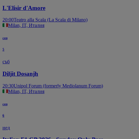
L'Elisir d'Amore
20:00
Teatro alla Scala (La Scala di Milano)
Milan, IT, Италия
сеп
5
съб
Diljit Dosanjh
20:30
Unipol Forum (formerly Mediolanum Forum)
Milan, IT, Италия
сеп
6
нед