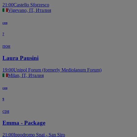
21:00
Castello Sforzesco
Vigevano, IT, Италия
сеп
7
пон
Laura Pausini
19:00
Unipol Forum (formerly Mediolanum Forum)
Milan, IT, Италия
сеп
9
сря
Emma - Package
21:00
Ippodromo Snai - San Siro