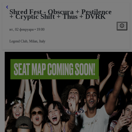
Shred Fest - Obscura + Pestilence
+ Cryptic Shift + Thus + DVRK
вт., 02 февруари • 19:00
Legend Club
,
Milan, Italy