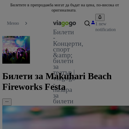
Билетите в препродажба могат да бъдат на цена, по-висока от
оригиналната.
Меню
1 new
notification
Билети
-
Концерти,
спорт
&amp;
билети
за
театър |
Билети за Makuhari Beach
viagogo
-
Fireworks Festa
пазара
за
билети