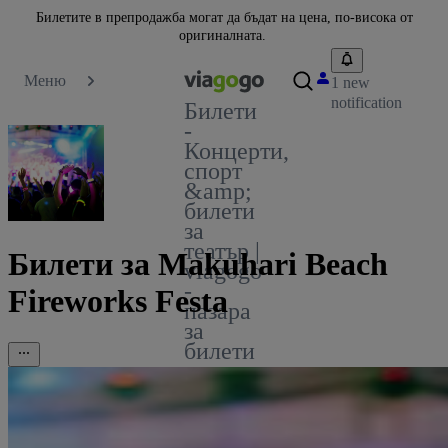
Билетите в препродажба могат да бъдат на цена, по-висока от
оригиналната.
Меню
1 new
notification
Билети
-
Концерти,
спорт
&amp;
билети
за
театър |
Билети за Makuhari Beach
viagogo
-
Fireworks Festa
пазара
за
билети