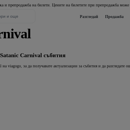
пка и препродажба на билети. Цените на билетите при препродажба може 
Разгледай
Продажба
rnival
Satanic Carnival събития
al на viagogo, за да получавате актуализации за събития и да разгледате о