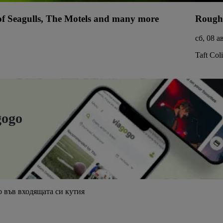
 of Seagulls, The Motels and many more
Rough
сб, 08 а
Taft Col
gogo
 във входящата си кутия