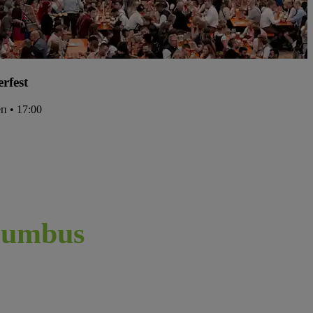
rfest
еп • 17:00
umbus