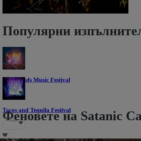
Популярни изпълните
Lost Lands Music Festival
121
Tacos and Tequila Festival
Феновете на Satanic Ca
691