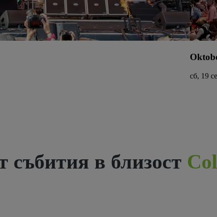
Oktobe
сб, 19 с
 събития в близост
Col