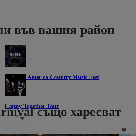
ли във вашия район
Voices of America Country Music Fest
36
Happy Together Tour
rnival също харесват
111