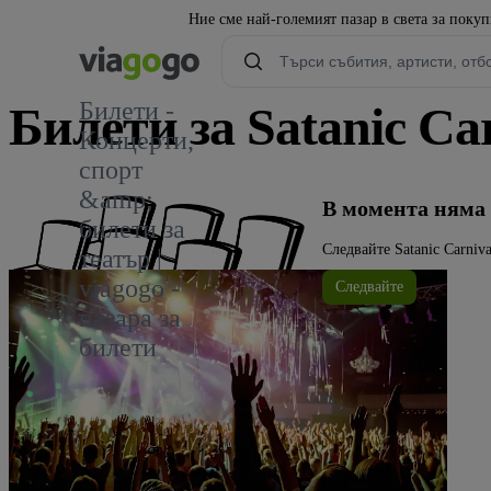
Ние сме най-големият пазар в света за поку
Билети -
Билети за Satanic Ca
Концерти,
спорт
1
&amp;
В момента няма 
билети за
Следвайте Satanic Carniv
театър |
viagogo -
Следвайте
пазара за
билети