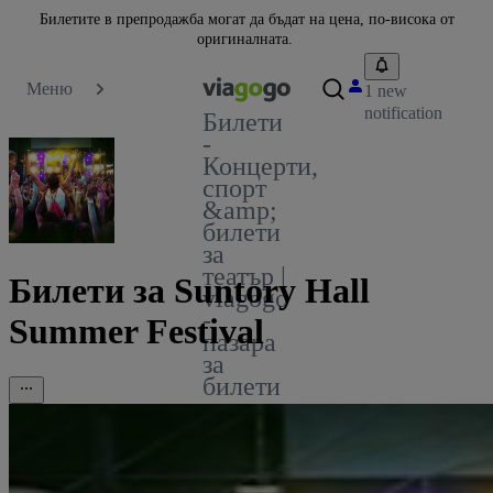
Билетите в препродажба могат да бъдат на цена, по-висока от
оригиналната.
Меню
1 new
notification
Билети
-
Концерти,
спорт
&amp;
билети
за
театър |
Билети за Suntory Hall
viagogo
-
Summer Festival
пазара
за
билети