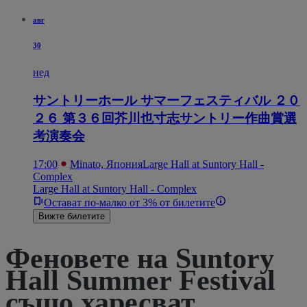
авг
30
нед
サントリーホール サマーフェスティバル ２０
２６ 第３６回芥川也寸志サントリー作曲賞選
考演奏会
17:00
Minato, Япония
Large Hall at Suntory Hall -
Complex
Large Hall at Suntory Hall - Complex
Остават по-малко от 3% от билетите
Вижте билетите
Феновете на Suntory
Hall Summer Festival
също харесват