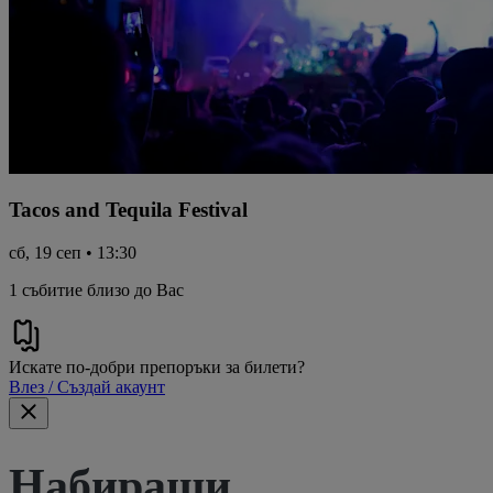
Tacos and Tequila Festival
сб, 19 сеп • 13:30
1 събитие близо до Вас
Искате по-добри препоръки за билети?
Влез / Създай акаунт
Набиращи