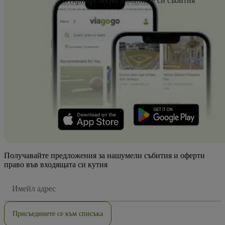
Открийте лесно любимите си събития
Получавайте предложения за нашумели събития и оферти
право във входящата си кутия
Имейл
адрес
Присъединете се към списъка