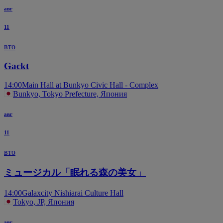
авг
11
вто
Gackt
14:00
Main Hall at Bunkyo Civic Hall - Complex
Bunkyo, Tokyo Prefecture, Япония
авг
11
вто
ミュージカル「眠れる森の美女」
14:00
Galaxcity Nishiarai Culture Hall
Tokyo, JP, Япония
авг