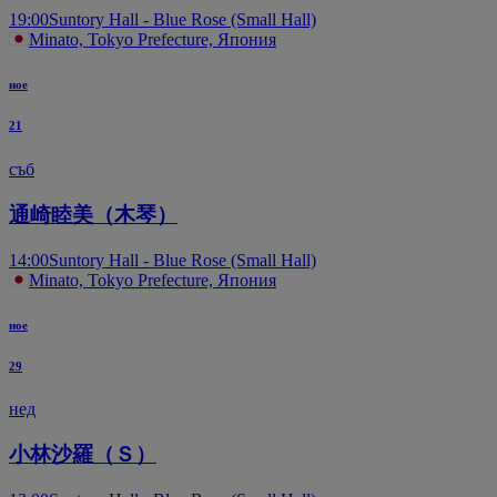
19:00
Suntory Hall - Blue Rose (Small Hall)
Minato, Tokyo Prefecture, Япония
ное
21
съб
通崎睦美（木琴）
14:00
Suntory Hall - Blue Rose (Small Hall)
Minato, Tokyo Prefecture, Япония
ное
29
нед
小林沙羅（Ｓ）