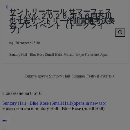
サントリーホール サマーフェス
ティバル ２０２６ 第３６回芥川
也寸志サントリー作曲賞選考演奏
会 プレイベント（トークライ
ブ）
нд., 30 август • 15:30
Suntory Hall - Blue Rose (Small Hall)
,
Minato, Tokyo Prefecture, Japan
Вижте други Suntory Hall Summer Festival събития
Показване на 0 от 0
Suntory Hall - Blue Rose (Small Hall)
(opens in new tab)
Няма събития в Suntory Hall - Blue Rose (Small Hall)
авг