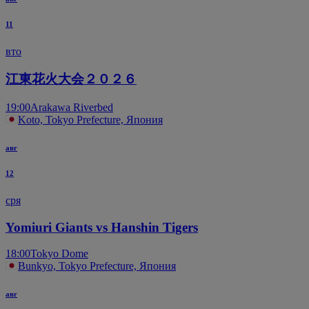
11
вто
江東花火大会２０２６
19:00
Arakawa Riverbed
Koto, Tokyo Prefecture, Япония
авг
12
сря
Yomiuri Giants vs Hanshin Tigers
18:00
Tokyo Dome
Bunkyo, Tokyo Prefecture, Япония
авг