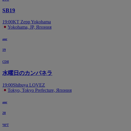
SB19
19:00
KT Zepp Yokohama
Yokohama, JP, Япония
авг
19
сря
水曜日のカンパネラ
19:00
Shibuya LOVEZ
Tokyo, Tokyo Prefecture, Япония
авг
20
чет