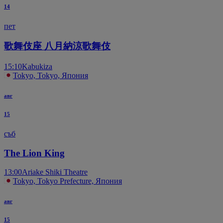
14
пет
歌舞伎座 八月納涼歌舞伎
15:10
Kabukiza
Tokyo, Tokyo, Япония
авг
15
съб
The Lion King
13:00
Ariake Shiki Theatre
Tokyo, Tokyo Prefecture, Япония
авг
15