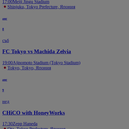
17:00
Meiji Jingu Stadium
Shinjuku, Tokyo Prefecture, Япония
авг
8
съб
FC Tokyo vs Machida Zelvia
19:00
Ajinomoto Stadium (Tokyo Stadium)
Tokyo, Tokyo, Япония
авг
9
нед
CHiCO with HoneyWorks
17:30
Zepp Haneda
Ota, Tokyo Prefecture, Япония