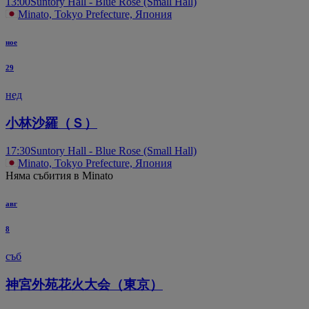
13:00
Suntory Hall - Blue Rose (Small Hall)
Minato, Tokyo Prefecture, Япония
ное
29
нед
小林沙羅（Ｓ）
17:30
Suntory Hall - Blue Rose (Small Hall)
Minato, Tokyo Prefecture, Япония
Няма събития в Minato
авг
8
съб
神宮外苑花火大会（東京）