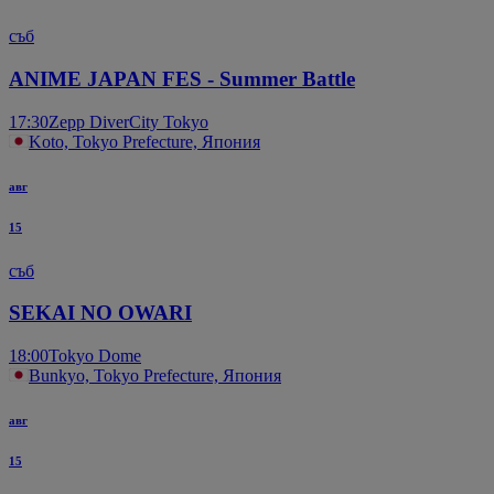
съб
ANIME JAPAN FES - Summer Battle
17:30
Zepp DiverCity Tokyo
Koto, Tokyo Prefecture, Япония
авг
15
съб
SEKAI NO OWARI
18:00
Tokyo Dome
Bunkyo, Tokyo Prefecture, Япония
авг
15