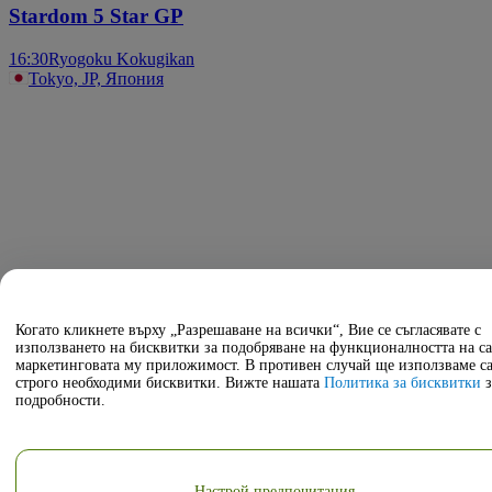
Stardom 5 Star GP
16:30
Ryogoku Kokugikan
Tokyo, JP, Япония
Когато кликнете върху „Разрешаване на всички“, Вие се съгласявате с
използването на бисквитки за подобряване на функционалността на са
маркетинговата му приложимост. В противен случай ще използваме с
строго необходими бисквитки. Вижте нашата
Политика за бисквитки
з
подробности.
Настрой предпочитания