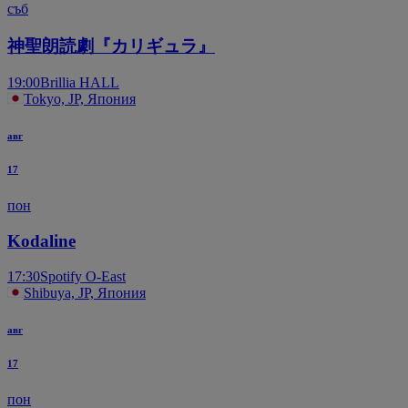
съб
神聖朗読劇『カリギュラ』
19:00
Brillia HALL
Tokyo, JP, Япония
авг
17
пон
Kodaline
17:30
Spotify O-East
Shibuya, JP, Япония
авг
17
пон