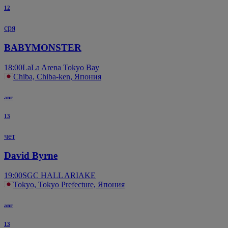
12
сря
BABYMONSTER
18:00
LaLa Arena Tokyo Bay
Chiba, Chiba-ken, Япония
авг
13
чет
David Byrne
19:00
SGC HALL ARIAKE
Tokyo, Tokyo Prefecture, Япония
авг
13