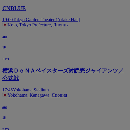
CNBLUE
19:00
Tokyo Garden Theater (Ariake Hall)
Koto, Tokyo Prefecture, Япония
авг
18
вто
横浜ＤｅＮＡベイスターズ対読売ジャイアンツ／
公式戦
17:45
Yokohama Stadium
Yokohama, Kanagawa, Япония
авг
18
вто