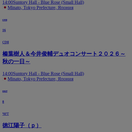
14:00
Suntory Hall - Blue Rose (Small Hall)
Minato, Tokyo Prefecture, Япония
сеп
16
сря
榛葉樹人＆今井俊輔デュオコンサート２０２６～
秋の一日～
14:00
Suntory Hall - Blue Rose (Small Hall)
Minato, Tokyo Prefecture, Япония
окт
8
чет
徳江陽子（ｐ）