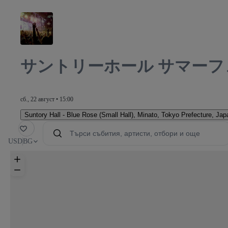
サントリーホール サマーフ
сб., 22 август • 15:00
Suntory Hall - Blue Rose (Small Hall)
,
Minato, Tokyo Prefecture, Jap
бимо
USD
BG