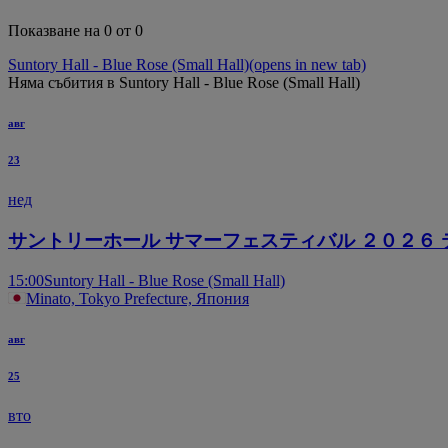
Показване на 0 от 0
Suntory Hall - Blue Rose (Small Hall)
(opens in new tab)
Няма събития в Suntory Hall - Blue Rose (Small Hall)
авг
23
нед
サントリーホール サマーフェスティバル ２０２６
15:00
Suntory Hall - Blue Rose (Small Hall)
Minato, Tokyo Prefecture, Япония
авг
25
вто