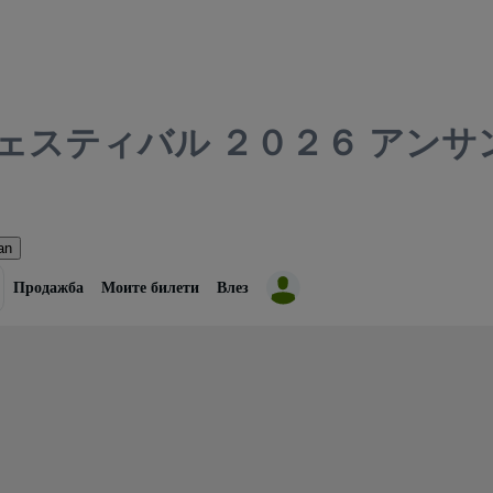
ェスティバル ２０２６ アン
an
Продажба
Моите билети
Влез