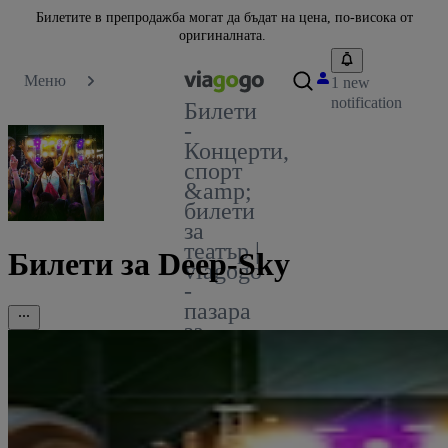
Билетите в препродажба могат да бъдат на цена, по-висока от
оригиналната.
Меню
1 new
notification
Билети
-
Концерти,
спорт
&amp;
билети
за
театър |
Билети за Deep-Sky
viagogo
-
пазара
за
билети