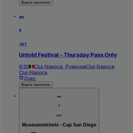
Вижте билетите
авг
6
чет
Untold Festival - Thursday Pass Only
9:30
Cluj-Napoca, Румъния
Cluj-Napoca
Cluj-Napoca
Днес
Вижте билетите
авг
6
чет
Museumstickets - Cap San Diego