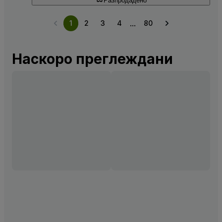
Разпродадено
...
1
2
3
4
80
Наскоро преглеждани