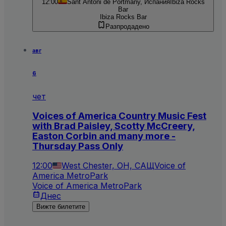
12:00
Sant Antoni de Portmany, Испания
Ibiza Rocks
Bar
Ibiza Rocks Bar
Разпродадено
авг
6
чет
Voices of America Country Music Fest
with Brad Paisley, Scotty McCreery,
Easton Corbin and many more -
Thursday Pass Only
12:00
West Chester, OH, САЩ
Voice of
America MetroPark
Voice of America MetroPark
Днес
Вижте билетите