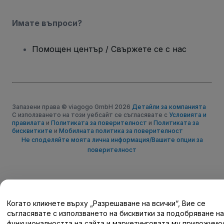
Имате въпроси?
Помощен център / Свържете се с нас
Запазени права © viagogo GmbH 2026
Детайли за компанията
С използването на този уебсайт се съгласявате с
Условията и
правилата
и
Политиката за поверителност
и
Политиката за
бисквитките
и
Мобилната политика за поверителност
Не споделяйте моята лична информация/Вашите опции за
поверителност
Когато кликнете върху „Разрешаване на всички“, Вие се
съгласявате с използването на бисквитки за подобряване на
функционалността на сайта и маркетинговата му приложимо