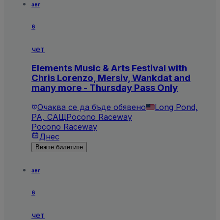
авг
6
чет
Elements Music & Arts Festival with
Chris Lorenzo, Mersiv, Wankdat and
many more - Thursday Pass Only
Очаква се да бъде обявено
Long Pond,
PA, САЩ
Pocono Raceway
Pocono Raceway
Днес
Вижте билетите
авг
6
чет