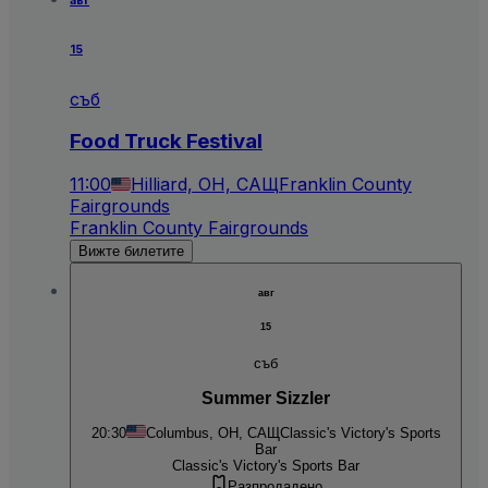
авг
15
съб
Food Truck Festival
11:00
Hilliard, OH, САЩ
Franklin County
Fairgrounds
Franklin County Fairgrounds
Вижте билетите
авг
15
съб
Summer Sizzler
20:30
Columbus, OH, САЩ
Classic's Victory's Sports
Bar
Classic's Victory's Sports Bar
Разпродадено