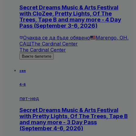
Secret Dreams Music & Arts Festival
with CloZee, Pretty Lights, Of The
Trees, Tape B and many more - 4 Day
Pass (September 3-6, 2026)
Очаква се да бъде обявено
Marengo, OH,
САЩ
The Cardinal Center
The Cardinal Center
Вижте билетите
сеп
4-6
пет-нед
Secret Dreams Music & Arts Festival
with Pretty Lights, Of The Trees, Tape B
and many more - 3 Day Pass
(September 4-6, 2026)