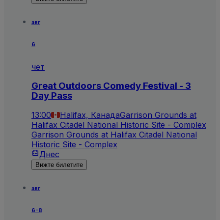
авг
6
чет
Great Outdoors Comedy Festival - 3
Day Pass
13:00
Halifax, Канада
Garrison Grounds at
Halifax Citadel National Historic Site - Complex
Garrison Grounds at Halifax Citadel National
Historic Site - Complex
Днес
Вижте билетите
авг
6-8