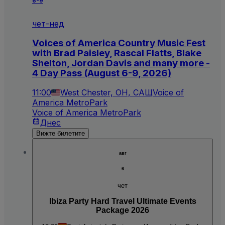
6-9
чет-нед
Voices of America Country Music Fest
with Brad Paisley, Rascal Flatts, Blake
Shelton, Jordan Davis and many more -
4 Day Pass (August 6-9, 2026)
11:00
West Chester, OH, САЩ
Voice of
America MetroPark
Voice of America MetroPark
Днес
Вижте билетите
авг
6
чет
Ibiza Party Hard Travel Ultimate Events
Package 2026