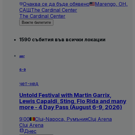
Очаква се да бъде обявено
Marengo, OH,
САЩ
The Cardinal Center
The Cardinal Center
Вижте билетите
1590 събития във всички локации
авг
6-9
чет-нед
Untold Festival with Martin Garrix,
Lewis Capaldi, Sting, Flo Rida and many
more - 4 Day Pass (August 6-9, 2026)
9:00
Cluj-Napoca, Румъния
Cluj Arena
Cluj Arena
Днес