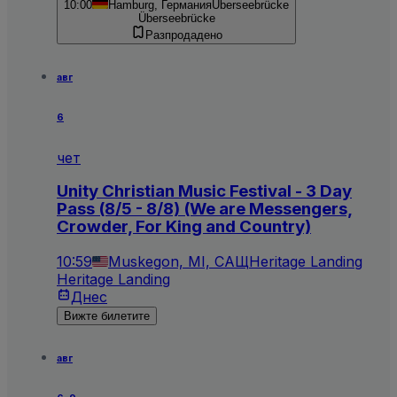
10:00
Hamburg, Германия
Überseebrücke
Überseebrücke
Разпродадено
авг
6
чет
Unity Christian Music Festival - 3 Day
Pass (8/5 - 8/8) (We are Messengers,
Crowder, For King and Country)
10:59
Muskegon, MI, САЩ
Heritage Landing
Heritage Landing
Днес
Вижте билетите
авг