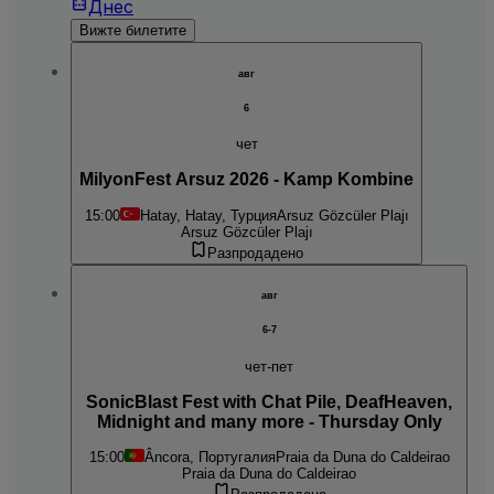
Днес
Вижте билетите
авг
6
чет
MilyonFest Arsuz 2026 - Kamp Kombine
15:00
Hatay, Hatay, Турция
Arsuz Gözcüler Plajı
Arsuz Gözcüler Plajı
Разпродадено
авг
6-7
чет-пет
SonicBlast Fest with Chat Pile, DeafHeaven,
Midnight and many more - Thursday Only
15:00
Âncora, Португалия
Praia da Duna do Caldeirao
Praia da Duna do Caldeirao