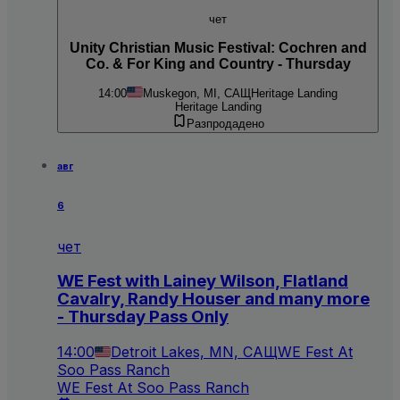
чет
Unity Christian Music Festival: Cochren and
Co. & For King and Country - Thursday
14:00
Muskegon, MI, САЩ
Heritage Landing
Heritage Landing
Разпродадено
авг
6
чет
WE Fest with Lainey Wilson, Flatland
Cavalry, Randy Houser and many more
- Thursday Pass Only
14:00
Detroit Lakes, MN, САЩ
WE Fest At
Soo Pass Ranch
WE Fest At Soo Pass Ranch