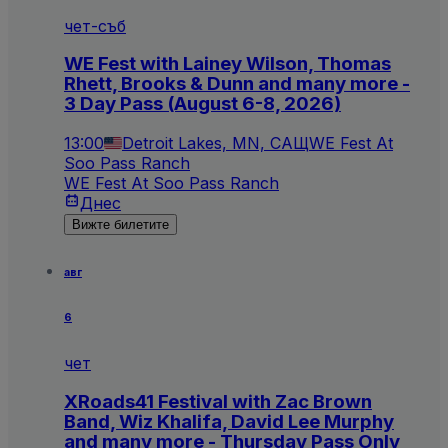
чет-съб
WE Fest with Lainey Wilson, Thomas
Rhett, Brooks & Dunn and many more -
3 Day Pass (August 6-8, 2026)
13:00
Detroit Lakes, MN, САЩ
WE Fest At
Soo Pass Ranch
WE Fest At Soo Pass Ranch
Днес
Вижте билетите
авг
6
чет
XRoads41 Festival with Zac Brown
Band, Wiz Khalifa, David Lee Murphy
and many more - Thursday Pass Only