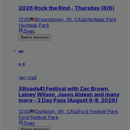
2026 Rock the Rind - Thursday (8/6)
12:00
Brownstown, IN, САЩ
Heritage Park
Heritage Park
Днес
Вижте билетите
авг
6-8
чет-съб
XRoads41 Festival with Zac Brown,
Lainey Wilson, Jason Aldean and many
more - 3 Day Pass (August 6-8, 2026)
12:00
Oshkosh, WI, САЩ
Ford Festival Park
Ford Festival Park
Днес
Вижте билетите