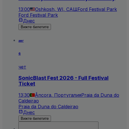
13:00
Oshkosh, WI, САЩ
Ford Festival Park
Ford Festival Park
Днес
Вижте билетите
авг
6
чет
SonicBlast Fest 2026 - Full Festival
Ticket
13:30
Âncora, Португалия
Praia da Duna do
Caldeirao
Praia da Duna do Caldeirao
Днес
Вижте билетите