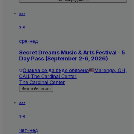
сеп
2-6
сря-нед
Secret Dreams Music & Arts Festival - 5
Day Pass (September 2-6, 2026)
Очаква се да бъде обявено
Marengo, OH,
САЩ
The Cardinal Center
The Cardinal Center
Вижте билетите
сеп
3-6
чет-нед