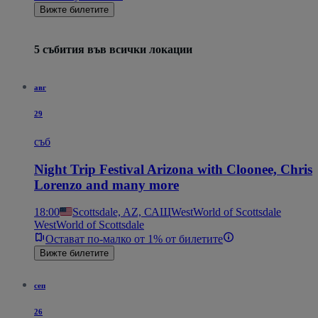
Вижте билетите
5 събития във всички локации
авг
29
съб
Night Trip Festival Arizona with Cloonee, Chris
Lorenzo and many more
18:00
Scottsdale, AZ, САЩ
WestWorld of Scottsdale
WestWorld of Scottsdale
Остават по-малко от 1% от билетите
Вижте билетите
сеп
26