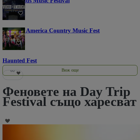
Lost Lands Music Festival
121
Voices of America Country Music Fest
37
Haunted Fest
Виж още
60
Феновете на Day Trip
Festival също харесват