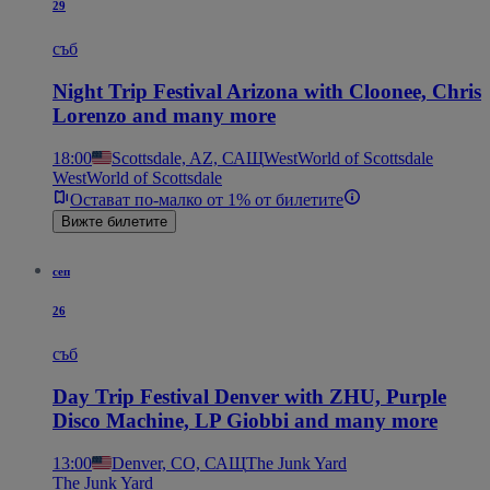
29
съб
Night Trip Festival Arizona with Cloonee, Chris
Lorenzo and many more
18:00
Scottsdale, AZ, САЩ
WestWorld of Scottsdale
WestWorld of Scottsdale
Остават по-малко от 1% от билетите
Вижте билетите
сеп
26
съб
Day Trip Festival Denver with ZHU, Purple
Disco Machine, LP Giobbi and many more
13:00
Denver, CO, САЩ
The Junk Yard
The Junk Yard