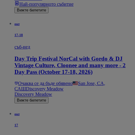
Най-популярното събитие
Вижте билетите
окт
17-18
съб-нед
Day Trip Festival NorCal with Gordo & DJ
Vintage Culture, Cloonee and many more - 2
Day Pass (October 17-18, 2026)
Очаква се да бъде обявено
San Jose, CA,
САЩ
Discovery Meadow
Discovery Meadow
Вижте билетите
окт
17