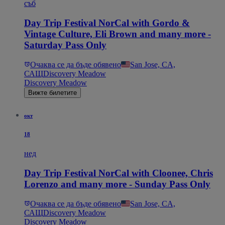
съб
Day Trip Festival NorCal with Gordo &
Vintage Culture, Eli Brown and many more -
Saturday Pass Only
Очаква се да бъде обявено
San Jose, CA,
САЩ
Discovery Meadow
Discovery Meadow
Вижте билетите
окт
18
нед
Day Trip Festival NorCal with Cloonee, Chris
Lorenzo and many more - Sunday Pass Only
Очаква се да бъде обявено
San Jose, CA,
САЩ
Discovery Meadow
Discovery Meadow