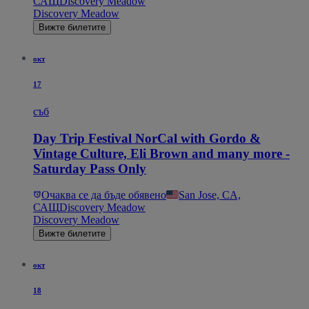
САЩ
Discovery Meadow
Discovery Meadow
Вижте билетите
окт
17
съб
Day Trip Festival NorCal with Gordo &
Vintage Culture, Eli Brown and many more -
Saturday Pass Only
Очаква се да бъде обявено
San Jose, CA,
САЩ
Discovery Meadow
Discovery Meadow
Вижте билетите
окт
18