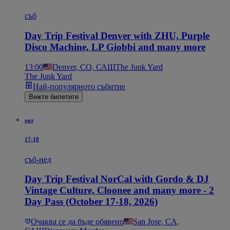
съб
Day Trip Festival Denver with ZHU, Purple
Disco Machine, LP Giobbi and many more
13:00
Denver, CO, САЩ
The Junk Yard
The Junk Yard
Най-популярното събитие
Вижте билетите
окт
17-18
съб-нед
Day Trip Festival NorCal with Gordo & DJ
Vintage Culture, Cloonee and many more - 2
Day Pass (October 17-18, 2026)
Очаква се да бъде обявено
San Jose, CA,