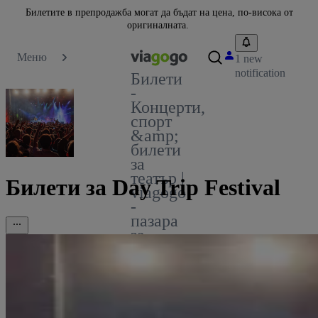
Билетите в препродажба могат да бъдат на цена, по-висока от
оригиналната.
Меню
1 new
notification
Билети
-
Концерти,
спорт
&amp;
билети
за
театър |
Билети за Day Trip Festival
viagogo
-
пазара
за
билети