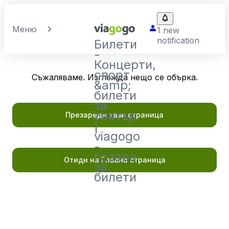
Меню
1 new
notification
Билети
-
Концерти,
спорт
Съжаляваме. Изглежда нещо се обърка.
&amp;
билети
за
театър
Презареди тази страница
|
viagogo
-
пазара
Отиди на Главна страница
за
билети