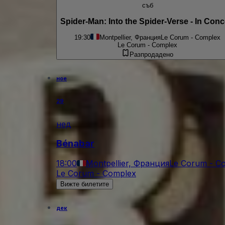
съб
Spider-Man: Into the Spider-Verse - In Conc
19:30
Montpellier, Франция
Le Corum - Complex
Le Corum - Complex
Разпродадено
ное
29
нед
Bénabar
18:00
Montpellier, Франция
Le Corum - C
Le Corum - Complex
Вижте билетите
дек