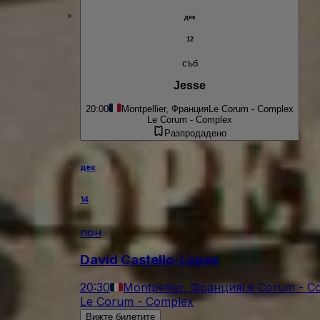
дек
12
съб
Jesse
20:00
Montpellier, Франция
Le Corum - Complex
Le Corum - Complex
Разпродадено
дек
14
пон
David Castello-Lopes
20:30
Montpellier, Франция
Le Corum - C
Le Corum - Complex
Вижте билетите