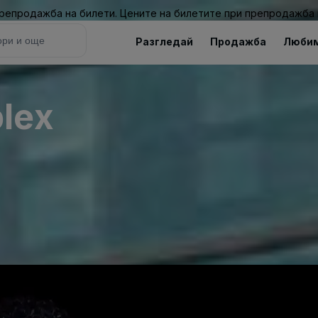
 препродажба на билети. Цените на билетите при препродажба 
Разгледай
Продажба
Люби
lex