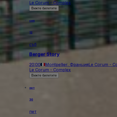
Le Corum - Complex
Вижте билетите
сеп
12
съб
Berger Story
20:00
Montpellier, Франция
Le Corum - C
Le Corum - Complex
Вижте билетите
окт
30
пет