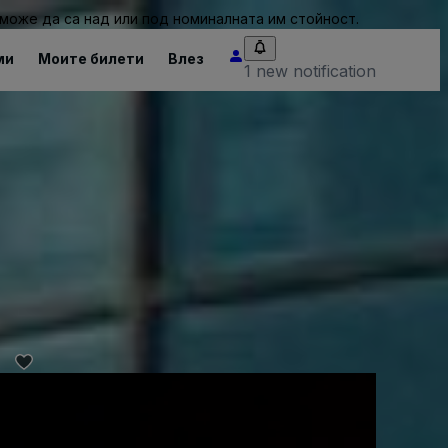
може да са над или под номиналната им стойност.
ми
Моите билети
Влез
1 new notification