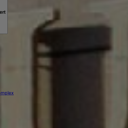
ert
omplex