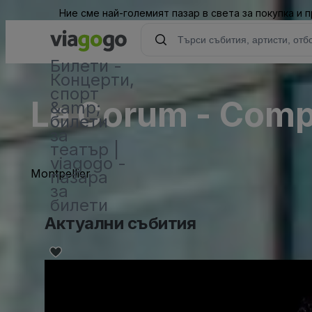
Ние сме най-големият пазар в света за покупка и
Билети -
Концерти,
спорт
Le Corum - Comp
&amp;
билети
за
театър |
viagogo -
Montpellier
пазара
за
билети
Актуални събития