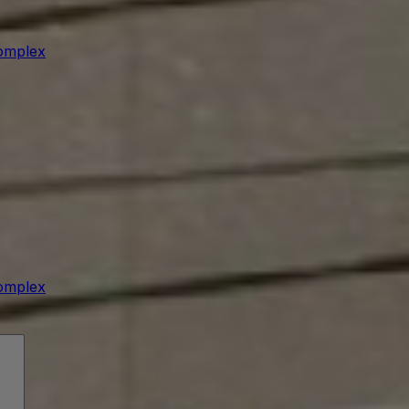
omplex
omplex