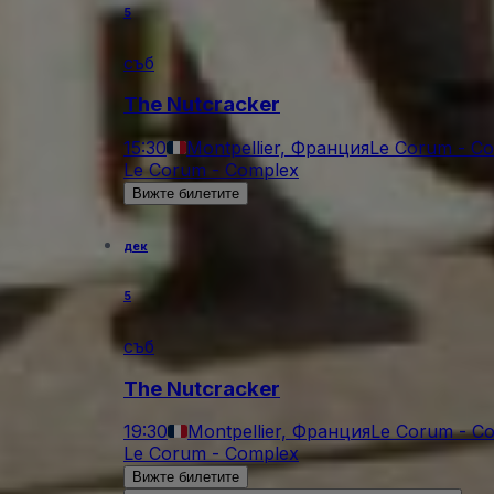
5
съб
The Nutcracker
15:30
Montpellier, Франция
Le Corum - C
Le Corum - Complex
Вижте билетите
дек
5
съб
The Nutcracker
19:30
Montpellier, Франция
Le Corum - C
Le Corum - Complex
Вижте билетите