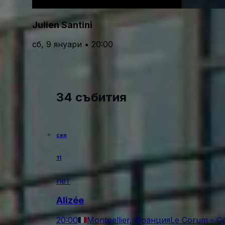
Julien Santini
сб, 9 януари • 20:00
34 събития
сеп
11
пет
Alizée
20:00
Montpellier, Франция
Le Corum - C