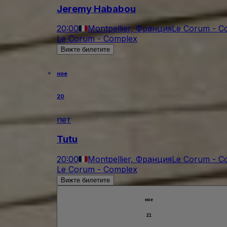
Jeremy Hababou
20:00
Montpellier, Франция
Le Corum - C
Le Corum - Complex
Вижте билетите
ное
20
пет
Tutu
20:00
Montpellier, Франция
Le Corum - C
Le Corum - Complex
Вижте билетите
ное
21