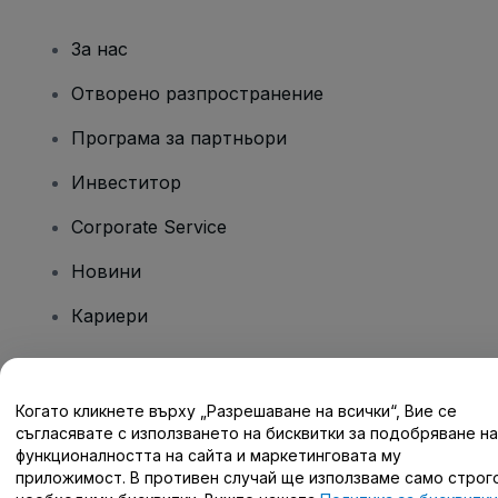
За нас
Отворено разпространение
Програма за партньори
Инвеститор
Corporate Service
Новини
Кариери
Имате въпроси?
Когато кликнете върху „Разрешаване на всички“, Вие се
съгласявате с използването на бисквитки за подобряване на
Помощен център / Свържете се с нас
функционалността на сайта и маркетинговата му
приложимост. В противен случай ще използваме само строг