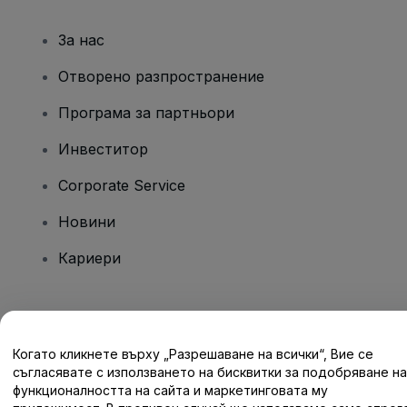
За нас
Отворено разпространение
Програма за партньори
Инвеститор
Corporate Service
Новини
Кариери
Имате въпроси?
Когато кликнете върху „Разрешаване на всички“, Вие се
Помощен център / Свържете се с нас
съгласявате с използването на бисквитки за подобряване на
функционалността на сайта и маркетинговата му