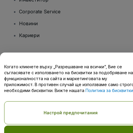
Corporate Service
Новини
Кариери
Имате въпроси?
Когато кликнете върху „Разрешаване на всички“, Вие се
Помощен център / Свържете се с нас
съгласявате с използването на бисквитки за подобряване на
функционалността на сайта и маркетинговата му
приложимост. В противен случай ще използваме само строг
необходими бисквитки. Вижте нашата
Политика за бисквитки
за подробности.
Запазени права © viagogo GmbH 2026
Детайли за компанията
С използването на този уебсайт се съгласявате с
Условията и
Настрой предпочитания
правилата
и
Политиката за поверителност
и
Политиката за
бисквитките
и
Мобилната политика за поверителност
Не споделяйте моята лична информация/Вашите опции за
поверителност