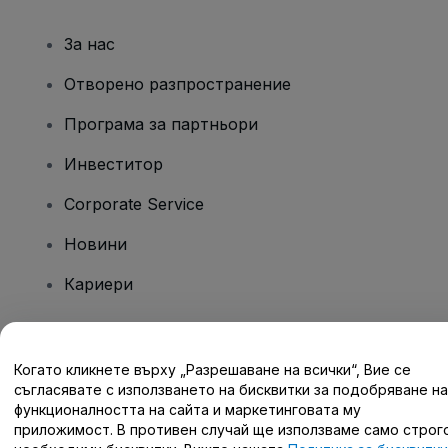
За нас
Отворено разпространение
Програма за партньори
Инвеститор
Corporate Service
Новини
Кариери
Имате въпроси?
Когато кликнете върху „Разрешаване на всички“, Вие се
съгласявате с използването на бисквитки за подобряване на
Помощен център / Свържете се с нас
функционалността на сайта и маркетинговата му
приложимост. В противен случай ще използваме само строг