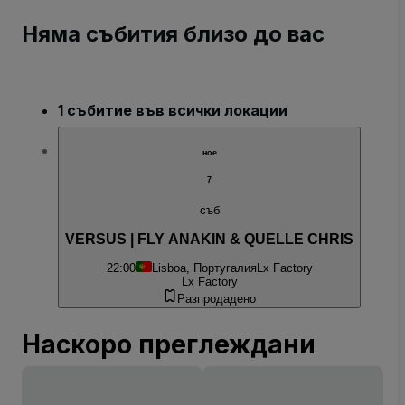
Няма събития близо до вас
1 събитие във всички локации
ное
7
съб
VERSUS | FLY ANAKIN & QUELLE CHRIS
22:00
Lisboa, Португалия
Lx Factory
Lx Factory
Разпродадено
Наскоро преглеждани