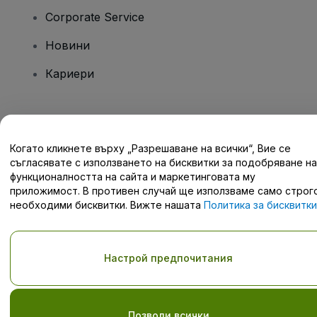
Corporate Service
Новини
Кариери
Имате въпроси?
Когато кликнете върху „Разрешаване на всички“, Вие се
Помощен център / Свържете се с нас
съгласявате с използването на бисквитки за подобряване на
функционалността на сайта и маркетинговата му
приложимост. В противен случай ще използваме само строг
необходими бисквитки. Вижте нашата
Политика за бисквитки
за подробности.
Запазени права © viagogo GmbH 2026
Детайли за компанията
С използването на този уебсайт се съгласявате с
Условията и
Настрой предпочитания
правилата
и
Политиката за поверителност
и
Политиката за
бисквитките
и
Мобилната политика за поверителност
Не споделяйте моята лична информация/Вашите опции за
поверителност
Позволи всички