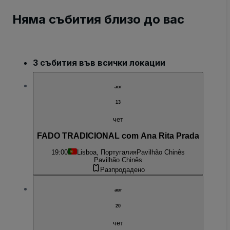
Няма събития близо до вас
3 събития във всички локации
авг
13
чет
FADO TRADICIONAL com Ana Rita Prada
19:00
Lisboa, Португалия
Pavilhão Chinês
Pavilhão Chinês
Разпродадено
авг
20
чет