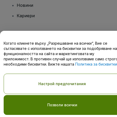
Новини
Кариери
Имате въпроси?
Когато кликнете върху „Разрешаване на всички“, Вие се
Помощен център / Свържете се с нас
съгласявате с използването на бисквитки за подобряване на
функционалността на сайта и маркетинговата му
приложимост. В противен случай ще използваме само строг
необходими бисквитки. Вижте нашата
Политика за бисквитки
за подробности.
Запазени права © viagogo GmbH 2026
Детайли за компанията
С използването на този уебсайт се съгласявате с
Условията и
Настрой предпочитания
правилата
и
Политиката за поверителност
и
Политиката за
бисквитките
и
Мобилната политика за поверителност
Не споделяйте моята лична информация/Вашите опции за
поверителност
Позволи всички