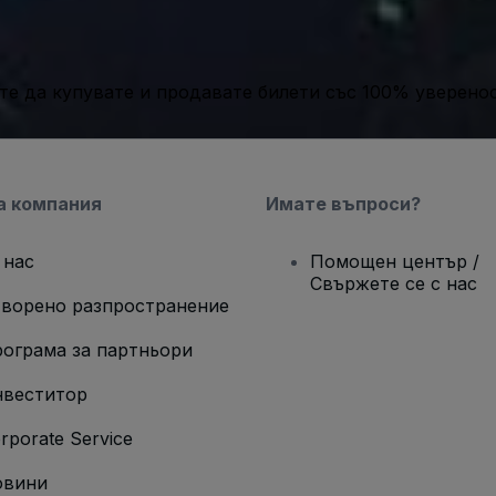
те да купувате и продавате билети със 100% уверенос
а компания
Имате въпроси?
 нас
Помощен център /
Свържете се с нас
ворено разпространение
ограма за партньори
веститор
rporate Service
овини