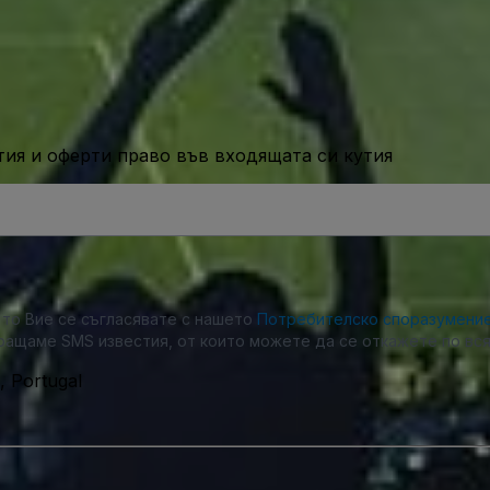
ия и оферти право във входящата си кутия
, то Вие се съгласявате с нашето
Потребителско споразумени
ращаме SMS известия, от които можете да се откажете по вся
, Portugal