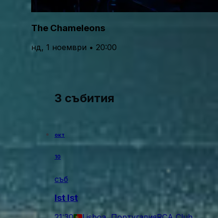
The Chameleons
нд, 1 ноември • 20:00
3 събития
окт
10
съб
Ist Ist
21:30
Lisboa, Португалия
RCA Club