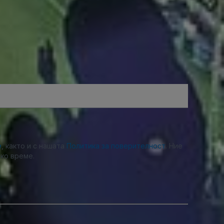
е
, както и с нашата
Политика за поверителност
. Ние
ко време.