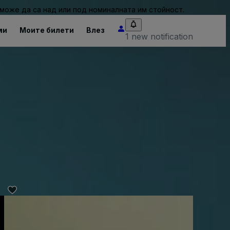
може да са над или под номиналната им стойност.
ми
Моите билети
Влез
1 new notification