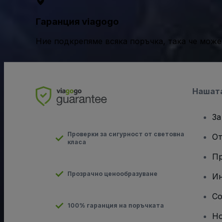
Гаранция viagogo
Ние подкрепяме всяка поръчка, така че може
Нашат
За
Проверки за сигурност от световна
От
класа
Пр
Прозрачно ценообразуване
Ин
Co
100% гаранция на поръчката
Н