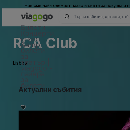
Ние сме най-големият пазар в света за покупка и
Билети -
Концерти,
RCA Club
спорт
&amp;
билети
за
театър |
Lisboa
viagogo -
пазара
за
билети
Актуални събития