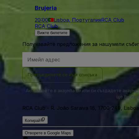
Brujeria
20:00
Lisboa, Португалия
RCA Club
RCA Club
Вижте билетите
Получавайте предложения за нашумели събит
Имейл
адрес
Присъединете се към списъка
Ако влезете в акаунта си или си създадете акаунт
ще Ви изп
RCA Club
-
R. João Saraiva 18, 1700-249, Lisboa
Копирай
Отворете в Google Maps