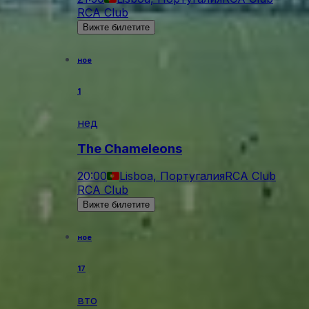
RCA Club
Вижте билетите
ное
1
нед
The Chameleons
20:00
Lisboa, Португалия
RCA Club
RCA Club
Вижте билетите
ное
17
вто