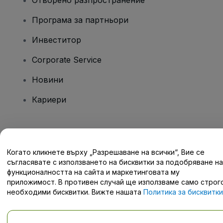
Отворено разпространение
Програма за партньори
Инвеститор
Corporate Service
Новини
Кариери
Имате въпроси?
Когато кликнете върху „Разрешаване на всички“, Вие се
Помощен център / Свържете се с нас
съгласявате с използването на бисквитки за подобряване на
функционалността на сайта и маркетинговата му
приложимост. В противен случай ще използваме само строг
необходими бисквитки. Вижте нашата
Политика за бисквитки
за подробности.
Запазени права © viagogo GmbH 2026
Детайли за компанията