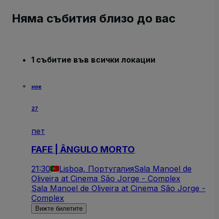
Няма събития близо до вас
1 събитие във всички локации
ное
27
пет
FAFE | ÂNGULO MORTO
21:30
Lisboa, Португалия
Sala Manoel de
Oliveira at Cinema São Jorge - Complex
Sala Manoel de Oliveira at Cinema São Jorge -
Complex
Вижте билетите