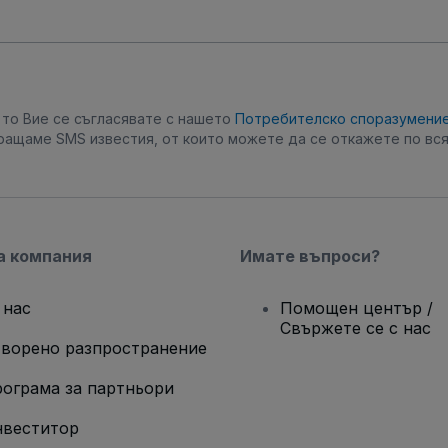
, то Вие се съгласявате с нашето
Потребителско споразумени
ращаме SMS известия, от които можете да се откажете по вся
а компания
Имате въпроси?
 нас
Помощен център /
Свържете се с нас
ворено разпространение
ограма за партньори
веститор