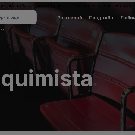
 препродажба на билети. Цените на билетите при препродажба 
Разгледай
Продажба
Люби
lquimista