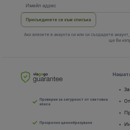
Имейл
адрес
Присъединете се към списъка
Ако влезете в акаунта си или си създадете акаунт
ще Ви изп
Нашат
За
Проверки за сигурност от световна
От
класа
Пр
Прозрачно ценообразуване
Ин