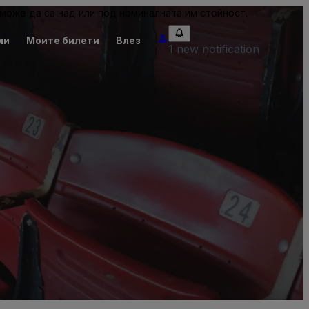
може да са над или под номиналната им стойност.
ми
Моите билети
Влез
1 new notification