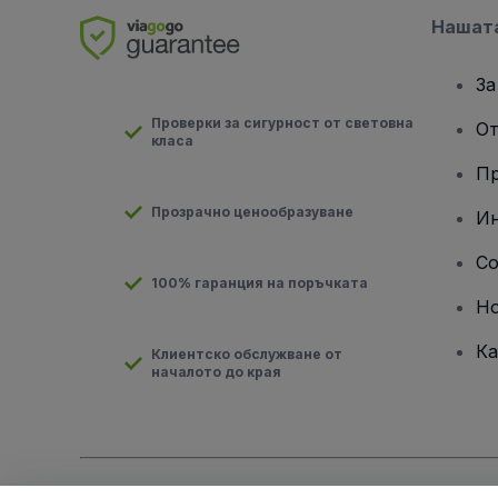
Нашат
За
Проверки за сигурност от световна
От
класа
Пр
Прозрачно ценообразуване
Ин
Co
100% гаранция на поръчката
Н
Ка
Клиентско обслужване от
началото до края