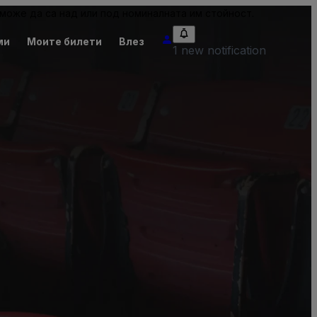
може да са над или под номиналната им стойност.
ми
Моите билети
Влез
1 new notification