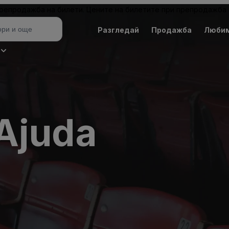
 препродажба на билети. Цените на билетите при препродажба 
Разгледай
Продажба
Люби
Ajuda