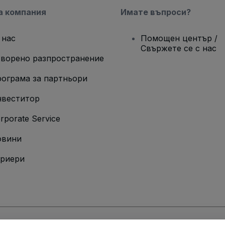
а компания
Имате въпроси?
 нас
Помощен център /
Свържете се с нас
ворено разпространение
ограма за партньори
веститор
rporate Service
овини
риери