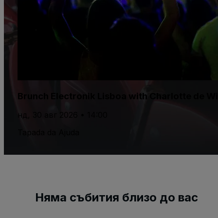
Brunch Electronik Lisboa with Charlotte de W
нд, 30 авг 2026 • 14:00
Tapada da Ajuda
Няма събития близо до вас