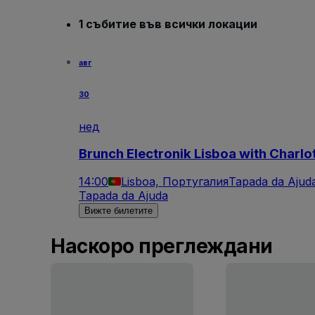
1 събитие във всички локации
авг
30
нед
Brunch Electronik Lisboa with Charlo
14:00
Lisboa, Португалия
Tapada da Ajud
Tapada da Ajuda
Вижте билетите
Наскоро преглеждани