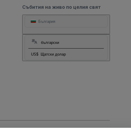
Събития на живо по целия свят
България
български
US$
Щатски долар